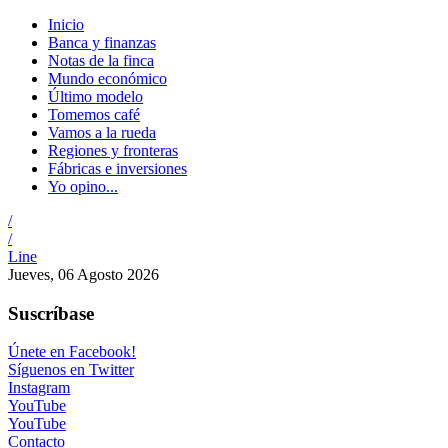
Inicio
Banca y finanzas
Notas de la finca
Mundo económico
Último modelo
Tomemos café
Vamos a la rueda
Regiones y fronteras
Fábricas e inversiones
Yo opino...
/
/
Line
Jueves, 06 Agosto 2026
Suscríbase
Únete en Facebook!
Síguenos en Twitter
Instagram
YouTube
YouTube
Contacto