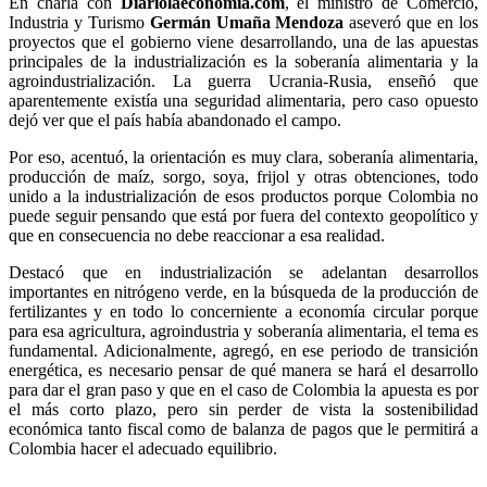
En charla con
Diariolaeconomia.com
, el ministro de Comercio,
Industria y Turismo
Germán Umaña Mendoza
aseveró que en los
proyectos que el gobierno viene desarrollando, una de las apuestas
principales de la industrialización es la soberanía alimentaria y la
agroindustrialización. La guerra Ucrania-Rusia, enseñó que
aparentemente existía una seguridad alimentaria, pero caso opuesto
dejó ver que el país había abandonado el campo.
Por eso, acentuó, la orientación es muy clara, soberanía alimentaria,
producción de maíz, sorgo, soya, frijol y otras obtenciones, todo
unido a la industrialización de esos productos porque Colombia no
puede seguir pensando que está por fuera del contexto geopolítico y
que en consecuencia no debe reaccionar a esa realidad.
Destacó que en industrialización se adelantan desarrollos
importantes en nitrógeno verde, en la búsqueda de la producción de
fertilizantes y en todo lo concerniente a economía circular porque
para esa agricultura, agroindustria y soberanía alimentaria, el tema es
fundamental. Adicionalmente, agregó, en ese periodo de transición
energética, es necesario pensar de qué manera se hará el desarrollo
para dar el gran paso y que en el caso de Colombia la apuesta es por
el más corto plazo, pero sin perder de vista la sostenibilidad
económica tanto fiscal como de balanza de pagos que le permitirá a
Colombia hacer el adecuado equilibrio.