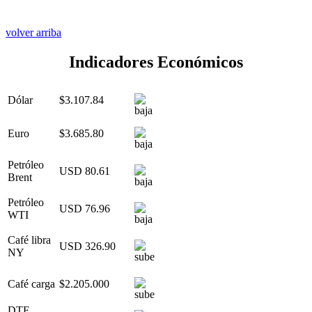
volver arriba
Indicadores Económicos
Dólar
$3.107.84
Euro
$3.685.80
Petróleo
USD 80.61
Brent
Petróleo
USD 76.96
WTI
Café libra
USD 326.90
NY
Café carga
$2.205.000
DTF