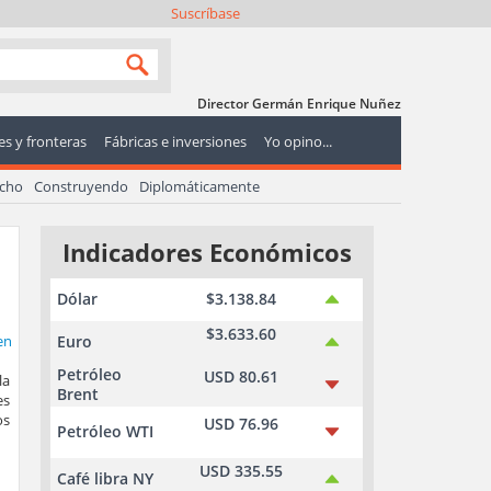
Suscríbase
Director Germán Enrique Nuñez
s y fronteras
Fábricas e inversiones
Yo opino...
echo
Construyendo
Diplomáticamente
Indicadores Económicos
Dólar
$3.138.84
$3.633.60
Euro
Petróleo
USD 80.61
la
Brent
es
os
USD 76.96
Petróleo WTI
USD 335.55
Café libra NY