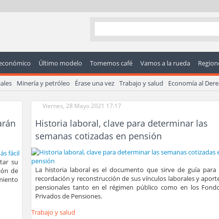
económico
Último modelo
Tomemos café
Vamos a la rueda
Regione
ales
Minería y petróleo
Érase una vez
Trabajo y salud
Economía al Der
Viernes, 28 Mayo 2021 17:17
arán
Historia laboral, clave para determinar las
semanas cotizadas en pensión
tar su
La historia laboral es el documento que sirve de guía para 
ión de
recordación y reconstrucción de sus vínculos laborales y aport
imiento
pensionales tanto en el régimen público como en los Fond
Privados de Pensiones.
Trabajo y salud