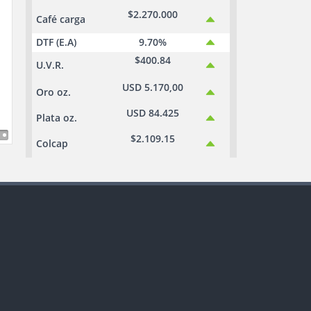
$2.270.000
Café carga
DTF (E.A)
9.70%
$400.84
U.V.R.
USD 5.170,00
Oro oz.
USD 84.425
Plata oz.
$2.109.15
Colcap