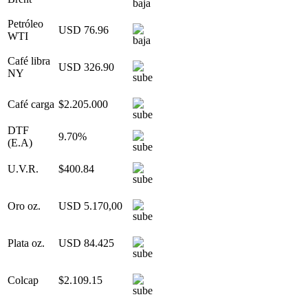
Petróleo
USD 76.96
WTI
Café libra
USD 326.90
NY
Café carga
$2.205.000
DTF
9.70%
(E.A)
U.V.R.
$400.84
Oro oz.
USD 5.170,00
Plata oz.
USD 84.425
Colcap
$2.109.15