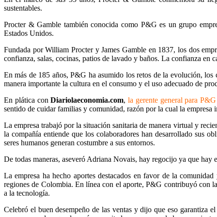
sustentables.
Procter & Gamble también conocida como P&G es un grupo empresari
Estados Unidos.
Fundada por William Procter y James Gamble en 1837, los dos empren
confianza, salas, cocinas, patios de lavado y baños. La confianza en 
En más de 185 años, P&G ha asumido los retos de la evolución, los 
manera importante la cultura en el consumo y el uso adecuado de pro
En plática con
Diariolaeconomia.com
,
la gerente general para P&
sentido de cuidar familias y comunidad, razón por la cual la empresa 
La empresa trabajó por la situación sanitaria de manera virtual y recie
la compañía entiende que los colaboradores han desarrollado sus obli
seres humanos generan costumbre a sus entornos.
De todas maneras, aseveró Adriana Novais, hay regocijo ya que hay even
La empresa ha hecho aportes destacados en favor de la comunidad y 
regiones de Colombia. En línea con el aporte, P&G contribuyó con la f
a la tecnología.
Celebró el buen desempeño de las ventas y dijo que eso garantiza e