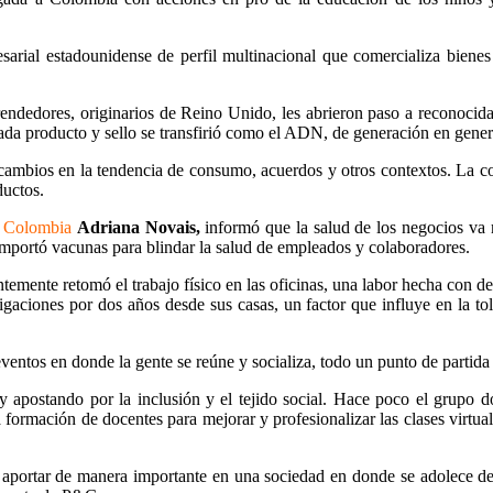
al estadounidense de perfil multinacional que comercializa bienes
dedores, originarios de Reino Unido, les abrieron paso a reconocida
cada producto y sello se transfirió como el ADN, de generación en gener
cambios en la tendencia de consumo, acuerdos y otros contextos. La c
ductos.
G Colombia
Adriana Novais,
informó que la salud de los negocios va
importó vacunas para blindar la salud de empleados y colaboradores.
ntemente retomó el trabajo físico en las oficinas, una labor hecha con d
gaciones por dos años desde sus casas, un factor que influye en la to
tos en donde la gente se reúne y socializa, todo un punto de partida para
apostando por la inclusión y el tejido social. Hace poco el grupo do
ormación de docentes para mejorar y profesionalizar las clases virtuale
l aportar de manera importante en una sociedad en donde se adolece de