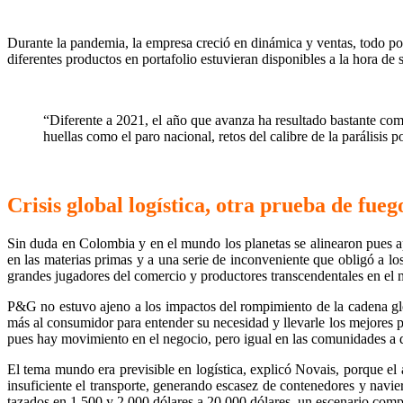
Durante la pandemia, la empresa creció en dinámica y ventas, todo po
diferentes productos en portafolio estuvieran disponibles a la hora de
“Diferente a 2021, el año que avanza ha resultado bastante c
huellas como el paro nacional, retos del calibre de la parálisis p
Crisis global logística, otra prueba de fueg
Sin duda en Colombia y en el mundo los planetas se alinearon pues apa
en las materias primas y a una serie de inconveniente que obligó a lo
grandes jugadores del comercio y productores transcendentales en e
P&G no estuvo ajeno a los impactos del rompimiento de la cadena glo
más al consumidor para entender su necesidad y llevarle los mejores p
pues hay movimiento en el negocio, pero igual en las comunidades a 
El tema mundo era previsible en logística, explicó Novais, porque el
insuficiente el transporte, generando escasez de contenedores y navie
tazados en 1.500 y 2.000 dólares a 20.000 dólares, un escenario comp