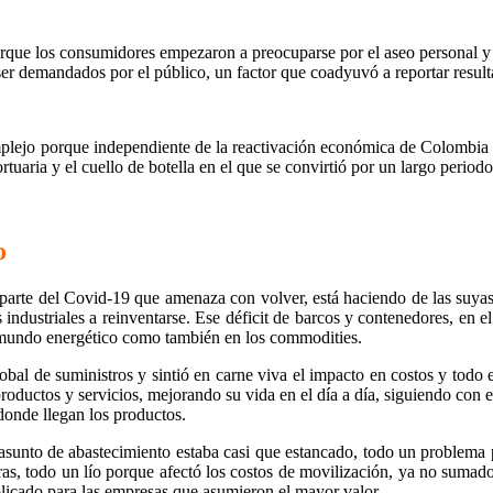
rque los consumidores empezaron a preocuparse por el aseo personal y l
 ser demandados por el público, un factor que coadyuvó a reportar resul
omplejo porque independiente de la reactivación económica de Colombia
ortuaria y el cuello de botella en el que se convirtió por un largo period
o
rte del Covid-19 que amenaza con volver, está haciendo de las suyas la
s industriales a reinventarse. Ese déficit de barcos y contenedores, en 
l mundo energético como también en los commodities.
bal de suministros y sintió en carne viva el impacto en costos y todo
roductos y servicios, mejorando su vida en el día a día, siguiendo con
donde llegan los productos.
 asunto de abastecimiento estaba casi que estancado, todo un problema p
ras, todo un lío porque afectó los costos de movilización, ya no sumados
licado para las empresas que asumieron el mayor valor.