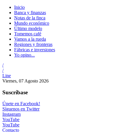
Inicio
Banca y finanzas
Notas de la finca
Mundo económico
Último modelo
Tomemos café
Vamos a la rueda
Regiones y fronteras
Fábricas e inversiones
Yo opino...
/
/
Line
Viernes, 07 Agosto 2026
Suscríbase
Únete en Facebook!
Síguenos en Twitter
Instagram
YouTube
YouTube
Contacto