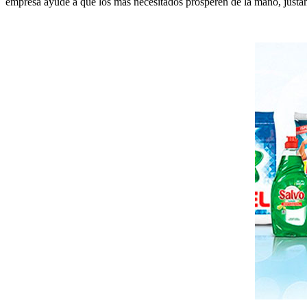
empresa ayude a que los más necesitados prosperen de la mano, just