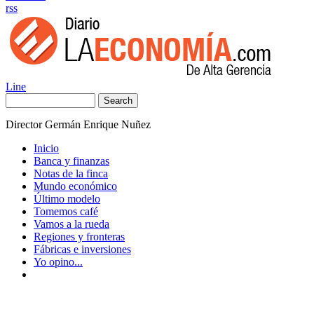
rss
Line
Search
Director Germán Enrique Nuñez
Inicio
Banca y finanzas
Notas de la finca
Mundo económico
Último modelo
Tomemos café
Vamos a la rueda
Regiones y fronteras
Fábricas e inversiones
Yo opino...