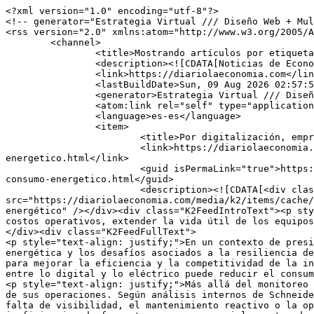
<?xml version="1.0" encoding="utf-8"?>
<!-- generator="Estrategia Virtual /// Diseño Web + Multimedia" -->
<rss version="2.0" xmlns:atom="http://www.w3.org/2005/Atom">
	<channel>
		<title>Mostrando artículos por etiqueta: Consumo</title>
		<description><![CDATA[Noticias de Economía y Negocios]]></description>
		<link>https://diariolaeconomia.com</link>
		<lastBuildDate>Sun, 09 Aug 2026 02:57:50 -0500</lastBuildDate>
		<generator>Estrategia Virtual /// Diseño Web + Multimedia</generator>
		<atom:link rel="self" type="application/rss+xml" href="https://diariolaeconomia.com/fabricas-e-inversiones/itemlist/tag/Consumo.feed?type=rss"/>
		<language>es-es</language>
		<item>
			<title>Por digitalización, empresas reducen entre 20 % y 50 % su consumo energético</title>
			<link>https://diariolaeconomia.com/mineria-y-petroleo/item/9784-por-digitalizacion-empresas-reducen-entre-20-y-50-su-consumo-energetico.html</link>
			<guid isPermaLink="true">https://diariolaeconomia.com/mineria-y-petroleo/item/9784-por-digitalizacion-empresas-reducen-entre-20-y-50-su-consumo-energetico.html</guid>
			<description><![CDATA[<div class="K2FeedImage"><img src="https://diariolaeconomia.com/media/k2/items/cache/82712395626e724dc790dc7e7f51819d_S.jpg" alt="Por digitalización, empresas reducen entre 20 % y 50 % su consumo energético" /></div><div class="K2FeedIntroText"><p style="text-align: justify;">Tecnologías como los gemelos digitales y el análisis predictivo ayudan a reducir costos operativos, extender la vida útil de los equipos industriales y acelerar el retorno de la inversión.</p>
</div><div class="K2FeedFullText">
<p style="text-align: justify;">En un contexto de presión por los costos energéticos y la necesidad de garantizar continuidad, el crecimiento sostenido de la demanda energética y los desafíos asociados a la resiliencia del sistema eléctrico, la digitalización y la automatización industrial se posicionan como herramientas clave para mejorar la eficiencia y la competitividad de la industria. De acuerdo con el Instituto de Investigación en Sostenibilidad de Schneider Electric, la convergencia entre lo digital y lo eléctrico puede reducir el consumo energético en plantas industriales entre un 20 % y un 50 %.</p>
<p style="text-align: justify;">Más allá del monitoreo del gasto energético, la digitalización permite a las empresas contar con una visión integral y en tiempo real de sus operaciones. Según análisis internos de Schneider Electric, hasta un 30 % de la energía consumida en entornos industriales suele desperdiciarse debido a la falta de visibilidad, el mantenimiento reactivo o la operación de sistemas desconectados. La integración de tecnologías digitales permite identificar estas ineficiencias de forma temprana y corregirlas antes de que se traduzcan en sobrecostos operativos o mayores emisiones de carbono.</p>
<p style="text-align: justify;">Mediante el uso de Inteligencia Artificial (IA), Internet de las Cosas (IoT) y plataformas de gestión energética y de automatización como EcoStruxure, las industrias pueden anticiparse a fallas, optimizar el desempeño de sus activos y mejorar la toma de decisiones. Además, herramientas avanzadas como los gemelos digitales, réplicas virtuales de equipos o procesos que simulan su comportamiento en tiempo real y el análisis predictivo permiten extender la vida útil de los activos industriales y acelerar el retorno de la inversión.</p>
<p style="text-align: justify;"> </p>
<blockquote>
<p style="text-align: justify;"><em>“La digitalización es hoy la principal herramienta de prevención, eficiencia y resiliencia operativa. El monitoreo en tiempo real permite identificar anomalías antes de que una sobrecarga o un uso ineficiente se conviertan en interrupciones de la operación. Avanzar hacia industrias inteligentes no es opcional; es la única vía para lograr una economía de cero emisiones netas que sea rentable a largo plazo”, afirmó Daniel Garrido, Gerente General de la Región Andina Norte de Schneider Electric.</em></p>
</blockquote>
<p style="text-align: justify;"> </p>
<p style="text-align: justify;">En Colombia, donde sectores como manufactura, alimentos y bebidas, minería responsable, infraestructura crítica y energía enfrentan el reto de mantener la continuidad operativa con costos energéticos competitivos, la digitalización industrial se ha convertido en un habilitador estratégico. Al conectar energía, procesos y datos, las compañías pueden reducir paradas no planificadas, responder con mayor rapidez a eventos eléctricos y fortalecer su resiliencia frente a escenarios de alta volatilidad energética.</p>
<p style="text-align: justify;">Esta transformación, conocida como Electricidad 4.0, marca una nueva etapa para la industria, en la que la electricidad es más digital, eficiente y sostenible. Al digitalizar sus procesos, las organizaciones no solo optimizan su inversión de capital y reducen de manera significativa sus costos operativos, sino que también avanzan de forma concreta hacia sus metas de descarbonización, sin sacrificar productividad ni crecimiento.</p>
<p style="text-align: justify;">En un entorno donde la energía es cada vez más determinante para la competitividad, la digitalización deja de ser una apuesta tecnológica y se convierte en una decisión estratégica. Las compañías que integren estas capacidades estarán mejor preparadas para enfrentar los desafíos operativos y ambientales de los próximos años.</p>
<p style="text-align: justify;">El propósito de Schneider es crear impacto empoderando a todos para que aprovechen al máximo nuestra energía y recursos, tendiendo puentes entre el progreso y la sostenibilidad para todos. A esto lo llamamos Life Is On.</p>
<p style="text-align: justify;">Somos un líder mundial en tecnología industrial que aporta experiencia líder en el mundo en electrificación, automatización y digitalización a industrias inteligentes, infraestructura resiliente, centros de datos preparados para el futuro, edificios inteligentes y hogares intuitivos. Proporcionamos soluciones integradas de IoT industrial habilitadas para IA de extremo a extremo con productos de automatización, software y servicios conectados, entregando gemelos digitales para permitir un crecimiento rentable para nuestros clientes.</p>
<p style="text-align: justify;">Somos una empresa centrada en las personas con un ecosistema de 150.000 colegas y más de un millón de socios que operan en más de 100 países para garantizar la proximidad con nuestros clientes y partes interesadas. Abrazamos la diversidad y la inclusión en todo lo que hacemos, guiados por nuestro propósito significativo de un futuro sostenible para todos.</p></div>]]></description>
			<author>diariolaeconomia@gmail.com (Diario La Economía)</author>
			<category>Minería y petróleo</category>
			<pubDate>Tue, 26 May 2026 22:45:40 -0500</pubDate>
		</item>
		<item>
			<title>Día Mundial de la Energía: consumo, clave para sostenibilidad empresarial</title>
			<link>https://diariolaeconomia.com/mineria-y-petroleo/item/9612-dia-mundial-de-la-energia-consumo-clave-para-sostenibilidad-empresarial.html</link>
			<guid isPermaLink="true">https://diariolaeconomia.com/mineria-y-petroleo/item/9612-dia-mundial-de-la-energia-consumo-clave-para-sostenibilidad-empresarial.html</guid>
			<description><![CDATA[<div class="K2FeedImage"><img src="https://diariolaeconomia.com/media/k2/items/cache/a945bd8df116c6449617abe579a6a2f8_S.jpg" alt="Día Mundial de la Energía: consumo, clave para sostenibilidad empresarial" /></div><div class="K2FeedIntroText"><p style="text-align: justify;">Una gestión más eficiente de la energía no solo genera ahorros económicos, sino que también tiene un impacto ambiental medible.</p>
</div><div class="K2FeedFullText">
<p style="text-align: justify;">En el marco del Día Mundial de la Energía, la forma en que Colombia produce, consume y gestiona la energía se consolida como un tema estratégico para el desarrollo económico y la competitividad empresarial. En un contexto de mayor demanda, digitalización acelerada y presión sobre los costos, la energía dejó de ser un gasto operativo invisible para convertirse en una variable clave para la continuidad de los negocios.</p>
<p style="text-align: justify;">Las cifras del operador del mercado energético, XM, confirman esta tendencia. En noviembre de 2025, la demanda de energía en el país alcanzó los 7.068,44 GWh, lo que representa un crecimiento del 7,53 % frente al mismo mes de 2024, impulsado principalmente por la región Caribe y el centro del país. Este aumento refleja la reactivación económica y el crecimiento de la actividad productiva en distintas regiones.</p>
<p style="text-align: justify;">Ante este escenario, uno de los principales retos para las empresas es cómo optimizar el consumo y reducir costos sin afectar la operación ni la confiabilidad del suministro. “Muchas empresas no saben exactamente en qué momentos consumen más energía ni qué procesos están generando sobrecostos. Medir y analizar ese consumo permite hacer ajustes inteligentes sin afectar la operación”, explica Leonardo Velásquez, cofundador y COO de Bia Energy.</p>
<p style="text-align: justify;">De acuerdo con Bia Energy, compañía especializada en gestión energética, este enfoque ha permitido que empresas de distintos sectores logren eficiencias sostenidas a partir del análisis continuo del consumo. Entre septiembre de 2024 y agosto de 2025, las empresas que hicieron parte de su ecosistema registraron ahorros de $13.800 millones, como resultado del uso de herramientas de medición y una plataforma que les permitió tener mayor control y visibilidad sobre su consumo energético.</p>
<p style="text-align: justify;">Actualmente, la empresa cuenta con más de 3.700 usuarios, que utilizan este tipo de herramientas para gestionar su consumo energético. En regiones como la Costa Caribe, donde históricamente los costos del servicio han sido más altos, la optimización del suministro ha representado ahorros d