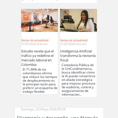
Notas de actualidad
Notas de actualidad
31/07/2026 8:56 am
31/07/2026 9:02 am
Estudio revela que el
Inteligencia Artificial
tráfico ya redefine el
transforma la revisoría
mercado laboral en
fiscal
Colombia
Contaduría Pública de
la UniCundinamarca,
El 71,96% de los
busca identificar cómo
colombianos afirma
la IA puede convertirse
que reducir los tiempos
en aliada estratégica
de desplazamiento es
para mejorar procesos
la principal razón para
de auditoría, control y
preferir un esquema de
aseguramiento de
trabajo flexible.
información...
Domingo, 24 Mayo 2026 09:34
Filantropía y desarrollo, una fórmula