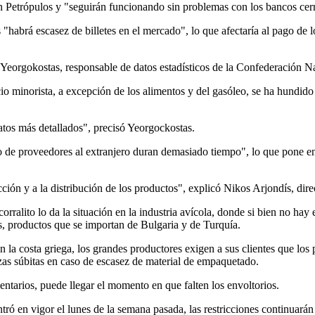
 Petrópulos y "seguirán funcionando sin problemas con los bancos cerr
s "habrá escasez de billetes en el mercado", lo que afectaría al pago d
s Yeorgokostas, responsable de datos estadísticos de la Confederación
cio minorista, a excepción de los alimentos y del gasóleo, se ha hundid
tos más detallados", precisó Yeorgockostas.
de proveedores al extranjero duran demasiado tiempo", lo que pone en 
ducción y a la distribución de los productos", explicó Nikos Arjondís, d
rralito lo da la situación en la industria avícola, donde si bien no hay
s, productos que se importan de Bulgaria y de Turquía.
 la costa griega, los grandes productores exigen a sus clientes que los 
zas súbitas en caso de escasez de material de empaquetado.
ntarios, puede llegar el momento en que falten los envoltorios.
ró en vigor el lunes de la semana pasada, las restricciones continuarán