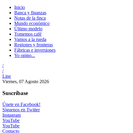
Inicio
Banca y finanzas
Notas de la finca
Mundo económico
Último modelo
Tomemos café
Vamos a la rueda
Regiones y fronteras
Fábricas e inversiones
Yo opino...
/
/
Line
Viernes, 07 Agosto 2026
Suscríbase
Únete en Facebook!
Síguenos en Twitter
Instagram
YouTube
YouTube
Contacto