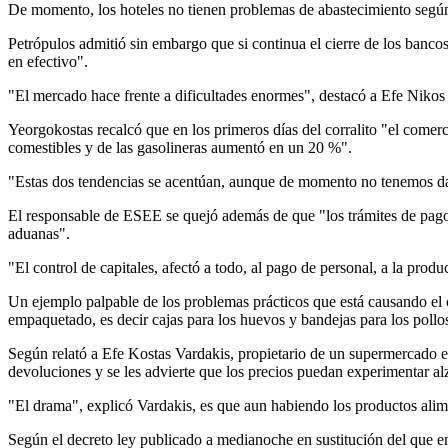
De momento, los hoteles no tienen problemas de abastecimiento según
Petrópulos admitió sin embargo que si continua el cierre de los banco
en efectivo".
"El mercado hace frente a dificultades enormes", destacó a Efe Niko
Yeorgokostas recalcó que en los primeros días del corralito "el comer
comestibles y de las gasolineras aumentó en un 20 %".
"Estas dos tendencias se acentúan, aunque de momento no tenemos da
El responsable de ESEE se quejó además de que "los trámites de pago 
aduanas".
"El control de capitales, afectó a todo, al pago de personal, a la pro
Un ejemplo palpable de los problemas prácticos que está causando el co
empaquetado, es decir cajas para los huevos y bandejas para los pollo
Según relató a Efe Kostas Vardakis, propietario de un supermercado en
devoluciones y se les advierte que los precios puedan experimentar al
"El drama", explicó Vardakis, es que aun habiendo los productos alime
Según el decreto ley publicado a medianoche en sustitución del que ent