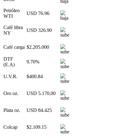
Petróleo
USD 76.96
WTI
Café libra
USD 326.90
NY
Café carga
$2.205.000
DTF
9.70%
(E.A)
U.V.R.
$400.84
Oro oz.
USD 5.170,00
Plata oz.
USD 84.425
Colcap
$2.109.15