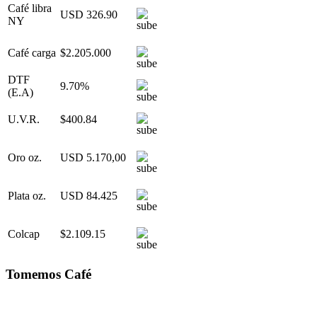
Café libra
USD 326.90
NY
Café carga
$2.205.000
DTF
9.70%
(E.A)
U.V.R.
$400.84
Oro oz.
USD 5.170,00
Plata oz.
USD 84.425
Colcap
$2.109.15
Tomemos Café