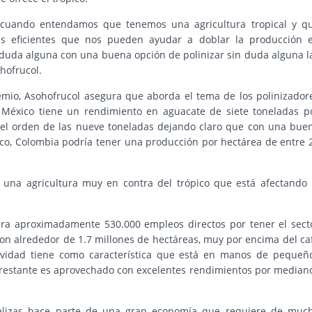
cuando entendamos que tenemos una agricultura tropical y q
ás eficientes que nos pueden ayudar a doblar la producción 
 duda alguna con una buena opción de polinizar sin duda alguna l
hofrucol.
remio, Asohofrucol asegura que aborda el tema de los polinizador
oy México tiene un rendimiento en aguacate de siete toneladas p
r el orden de las nueve toneladas dejando claro que con una bue
pico, Colombia podría tener una producción por hectárea de entre 
 una agricultura muy en contra del trópico que está afectando 
nera aproximadamente 530.000 empleos directos por tener el sect
 con alrededor de 1.7 millones de hectáreas, muy por encima del ca
tividad tiene como característica que está en manos de pequeñ
o restante es aprovechado con excelentes rendimientos por median
rtalizas hace parte de una gran economía que requiere de muc