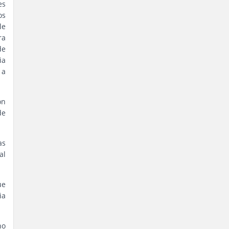
es
os
le
ra
de
ia
 a
ón
de
as
al
ue
ia
no