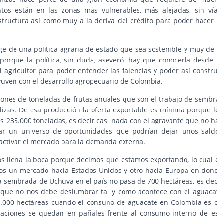
tos están en las zonas más vulnerables, más alejadas, sin vía
estructura así como muy a la deriva del crédito para poder hacer 
ge de una política agraria de estado que sea sostenible y muy de 
orque la política, sin duda, aseveró, hay que conocerla desde 
 agricultor para poder entender las falencias y poder así constru
yuven con el desarrollo agropecuario de Colombia.
lones de toneladas de frutas anuales que son el trabajo de sembr
lizas. De esa producción la oferta exportable es mínima porque l
s 235.000 toneladas, es decir casi nada con el agravante que no h
asar un universo de oportunidades que podrían dejar unos sald
activar el mercado para la demanda externa.
s llena la boca porque decimos que estamos exportando, lo cual 
amos un mercado hacia Estados Unidos y otro hacia Europa en don
a sembrada de Uchuva en el país no pasa de 700 hectáreas, es dec
que no nos debe deslumbrar tal y como acontece con el aguaca
6.000 hectáreas cuando el consuno de aguacate en Colombia es 
taciones se quedan en pañales frente al consumo interno de e