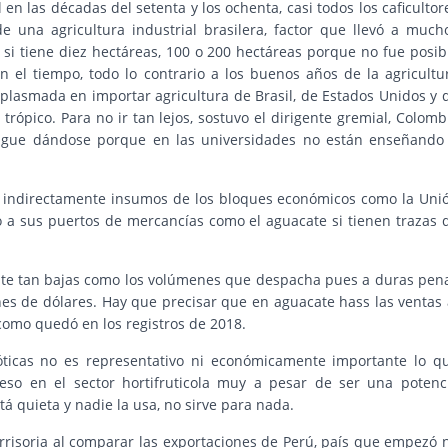
 en las décadas del setenta y los ochenta, casi todos los caficultor
e una agricultura industrial brasilera, factor que llevó a much
si tiene diez hectáreas, 100 o 200 hectáreas porque no fue posib
n el tiempo, todo lo contrario a los buenos años de la agricultu
plasmada en importar agricultura de Brasil, de Estados Unidos y 
rópico. Para no ir tan lejos, sostuvo el dirigente gremial, Colomb
sigue dándose porque en las universidades no están enseñando
r indirectamente insumos de los bloques económicos como la Uni
 a sus puertos de mercancías como el aguacate si tienen trazas 
nte tan bajas como los volúmenes que despacha pues a duras pen
nes de dólares. Hay que precisar que en aguacate hass las ventas 
 como quedó en los registros de 2018.
óticas no es representativo ni económicamente importante lo q
o en el sector hortifruticola muy a pesar de ser una potenc
á quieta y nadie la usa, no sirve para nada.
irrisoria al comparar las exportaciones de Perú, país que empezó 