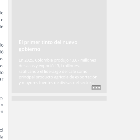
de
 e
de
El primer tinto del nuevo
lo
gobierno
dó
as
En 2025, Colombia produjo 13,67 millones
as
de sacos y exportó 13,1 millones,
ratificando el liderazgo del café como
lo
principal producto agrícola de exportación
ar
y mayores fuentes de divisas del sector...
os
an
en
el
la