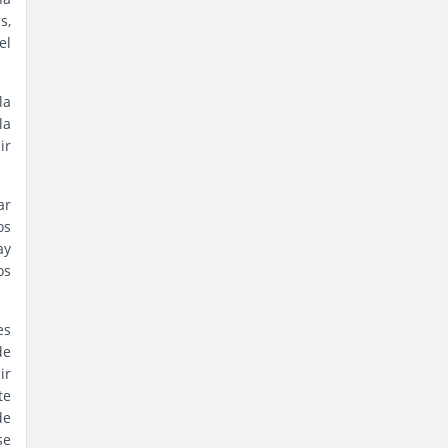
s,
el
la
la
ir
ar
os
ay
os
es
de
ir
te
de
se