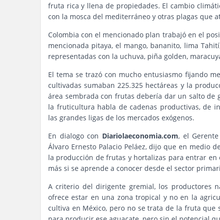
fruta rica y llena de propiedades. El cambio climá
con la mosca del mediterráneo y otras plagas que at
Colombia con el mencionado plan trabajó en el posic
mencionada pitaya, el mango, bananito, lima Tahití,
representadas con la uchuva, piña golden, maracuyá,
El tema se trazó con mucho entusiasmo fijando met
cultivadas sumaban 225.325 hectáreas y la producc
área sembrada con frutas debería dar un salto de
la fruticultura habla de cadenas productivas, de in
las grandes ligas de los mercados exógenos.
En dialogo con
Diariolaeconomia.com
, el Gerente
Álvaro Ernesto Palacio Peláez, dijo que en medio d
la producción de frutas y hortalizas para entrar e
más si se aprende a conocer desde el sector primari
A criterio del dirigente gremial, los productores
ofrece estar en una zona tropical y no en la agric
cultiva en México, pero no se trata de la fruta que
para producir ese aguacate, pero sin el potencial qu