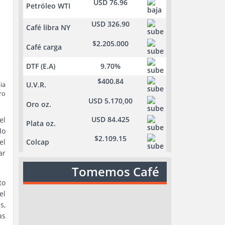
USD 76.96
Petróleo WTI
USD 326.90
Café libra NY
$2.205.000
Café carga
DTF (E.A)
9.70%
$400.84
ia
U.V.R.
ro
USD 5.170,00
Oro oz.
USD 84.425
el
Plata oz.
do
$2.109.15
el
Colcap
ar
Tomemos Café
to
el
s,
as