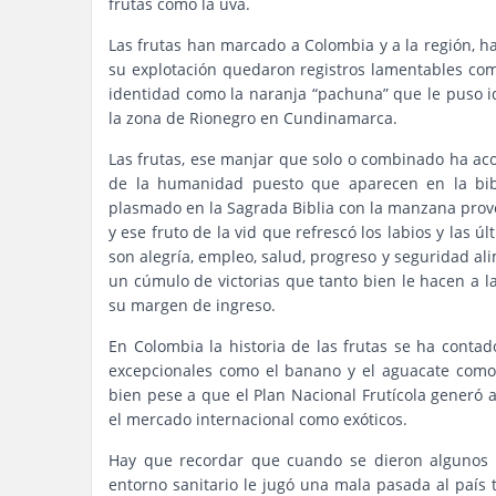
frutas como la uva.
Las frutas han marcado a Colombia y a la región, 
su explotación quedaron registros lamentables com
identidad como la naranja “pachuna” que le puso id
la zona de Rionegro en Cundinamarca.
Las frutas, ese manjar que solo o combinado ha ac
de la humanidad puesto que aparecen en la bib
plasmado en la Sagrada Biblia con la manzana provoc
y ese fruto de la vid que refrescó los labios y las 
son alegría, empleo, salud, progreso y seguridad ali
un cúmulo de victorias que tanto bien le hacen a l
su margen de ingreso.
En Colombia la historia de las frutas se ha conta
excepcionales como el banano y el aguacate como 
bien pese a que el Plan Nacional Frutícola generó 
el mercado internacional como exóticos.
Hay que recordar que cuando se dieron algunos pa
entorno sanitario le jugó una mala pasada al país