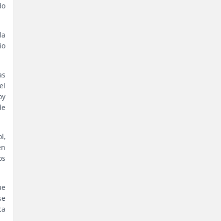
do
la
io
as
el
oy
de
l,
en
os
ue
se
ca