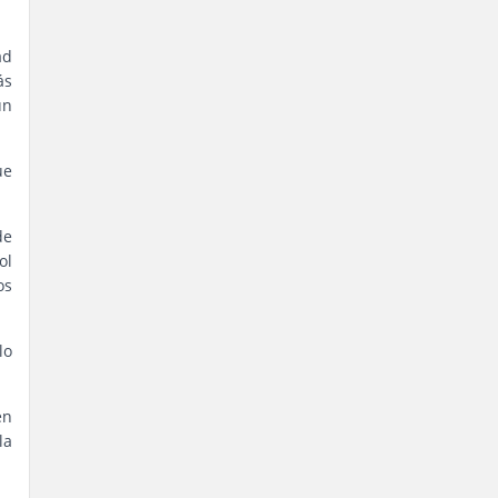
ad
ás
un
ue
de
ol
os
lo
en
la