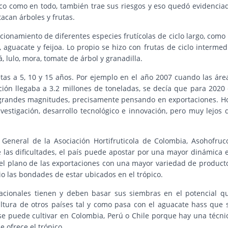
tico como en todo, también trae sus riesgos y eso quedó evidencia
acan árboles y frutas.
ionamiento de diferentes especies frutícolas de ciclo largo, como 
 aguacate y feijoa. Lo propio se hizo con frutas de ciclo intermed
 lulo, mora, tomate de árbol y granadilla.
as a 5, 10 y 15 años. Por ejemplo en el año 2007 cuando las áre
ión llegaba a 3.2 millones de toneladas, se decía que para 2020 
 grandes magnitudes, precisamente pensando en exportaciones. H
vestigación, desarrollo tecnológico e innovación, pero muy lejos 
 General de la Asociación Hortifruticola de Colombia, Asohofruco
e las dificultades, el país puede apostar por una mayor dinámica 
n el plano de las exportaciones con una mayor variedad de product
o las bondades de estar ubicados en el trópico.
 nacionales tienen y deben basar sus siembras en el potencial q
ultura de otros países tal y como pasa con el aguacate hass que 
 se puede cultivar en Colombia, Perú o Chile porque hay una técni
e ofrece el trópico.