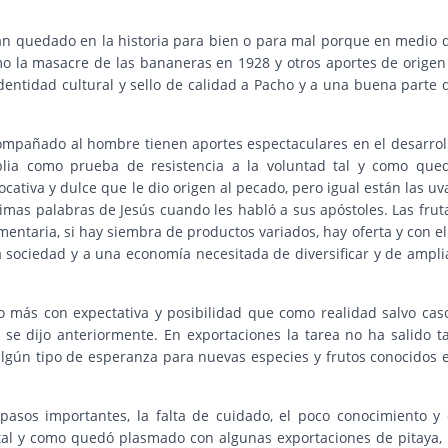
han quedado en la historia para bien o para mal porque en medio 
o la masacre de las bananeras en 1928 y otros aportes de origen
entidad cultural y sello de calidad a Pacho y a una buena parte 
ompañado al hombre tienen aportes espectaculares en el desarrol
lia como prueba de resistencia a la voluntad tal y como que
ativa y dulce que le dio origen al pecado, pero igual están las uv
últimas palabras de Jesús cuando les habló a sus apóstoles. Las frut
mentaria, si hay siembra de productos variados, hay oferta y con el
a sociedad y a una economía necesitada de diversificar y de ampli
do más con expectativa y posibilidad que como realidad salvo cas
se dijo anteriormente. En exportaciones la tarea no ha salido t
algún tipo de esperanza para nuevas especies y frutos conocidos 
sos importantes, la falta de cuidado, el poco conocimiento y 
 tal y como quedó plasmado con algunas exportaciones de pitaya, 