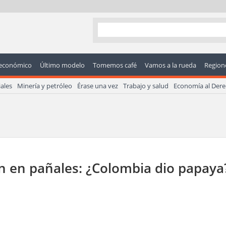
económico
Último modelo
Tomemos café
Vamos a la rueda
Regione
ales
Minería y petróleo
Érase una vez
Trabajo y salud
Economía al Der
án en pañales: ¿Colombia dio papaya