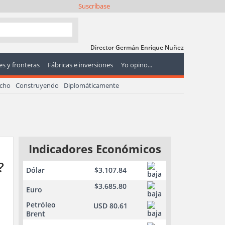
Suscríbase
Director Germán Enrique Nuñez
s y fronteras
Fábricas e inversiones
Yo opino...
echo
Construyendo
Diplomáticamente
Indicadores Económicos
?
Dólar
$3.107.84
$3.685.80
Euro
Petróleo
USD 80.61
Brent