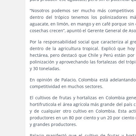
“Nosotros podemos ser mucho más competitivos 
dentro del trópico tenemos los polinizadores m
aguacate, en limón, en mango y en café porque sin
cosechas crecen”, apuntó el Gerente General de Aso
Por la responsabilidad social que caracteriza al g
dentro de la agricultura tropical. Explicó que h
hectárea, pero destacó que Chile y Perú están po
polinización y aprovechando las fortalezas del tró
y 30 toneladas.
En opinión de Palacio, Colombia está adelantando
competitividad en muchos sectores.
El cultivos de frutas y hortalizas en Colombia ge
hortifruticola el área agrícola más grande del país
y de cualquier otro cultivo en Colombia. Esta ac
productores en un 80 por ciento y un 20 por cient
y grandes productores.
Palacio manifestó que el cultivo de frutas y ho