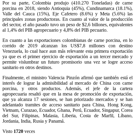
Por su parte, Colombia produjo (410.270 Toneladas) de carne
porcina en 2018, siendo Antioquia (45%), Cundinamarca (18.1%),
Valle del Cauca (15%), Eje Cafetero (8.6%) y Meta (5.6%) las
principales zonas productoras. En cuanto al valor de la producción
del sector, el año pasado tuvo un peso de $2,6 billones, equivalentes
al 1,4% del PIB agropecuario y 4,8% del PIB pecuario.
En cuanto a las exportaciones colombianas de carne porcina, en lo
corrido de 2019 alcanzan los US$7,8 millones con destino
Venezuela, lo cual hace aun más relevante esta primera exportación
ya que es el primer ejercicio de exportación a un tercer mercado y
permite vislumbrar un futuro promisorio una vez se logre acceso
sanitario en otros destinos.
Finalmente, el ministro Valencia Pinzón afirmó que también está el
interés de lograr la admisibilidad al mercado de China con carne
porcina, y otros productos. Además, el jefe de la cartera
agropecuaria resaltó que en la mesa de promoción de exportación,
que ya alcanza 17 sesiones, se han priorizado mercados y se han
adelantado tramites de acceso sanitario para China, Hong Kong,
Vietnam, Curazao, Ecuador, Ghana, Perú, Ecuador, Singapur, Corea
del Sur, Filipinas, Malasia, Liberia, Costa de Marfil, Líbano,
Jordania, India, Rusia y Panamá.
Visto
1720
veces