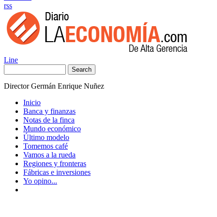
rss
Line
Search
Director Germán Enrique Nuñez
Inicio
Banca y finanzas
Notas de la finca
Mundo económico
Último modelo
Tomemos café
Vamos a la rueda
Regiones y fronteras
Fábricas e inversiones
Yo opino...