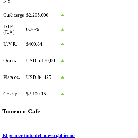
NY
Café carga
$2.205.000
DTF
9.70%
(E.A)
U.V.R.
$400.84
Oro oz.
USD 5.170,00
Plata oz.
USD 84.425
Colcap
$2.109.15
Tomemos Café
El primer tinto del nuevo gobierno