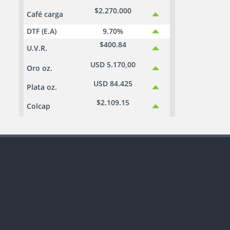
$2.270.000
Café carga
DTF (E.A)
9.70%
$400.84
U.V.R.
USD 5.170,00
Oro oz.
USD 84.425
Plata oz.
$2.109.15
Colcap