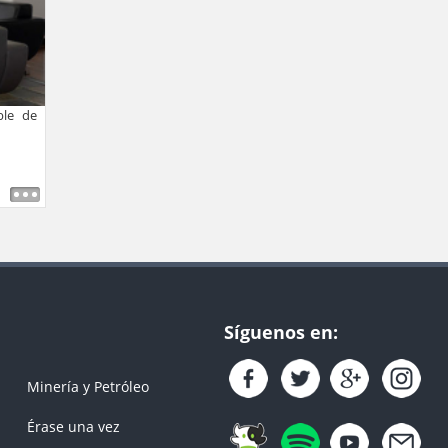
le de
Síguenos en:
Minería y Petróleo
Érase una vez