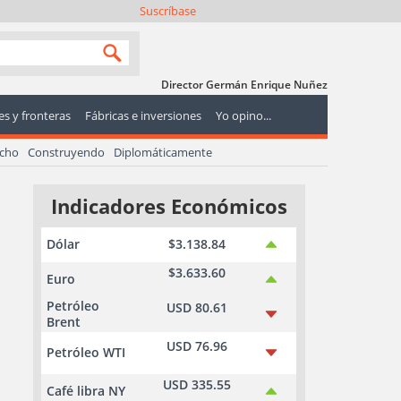
Suscríbase
Director Germán Enrique Nuñez
s y fronteras
Fábricas e inversiones
Yo opino...
echo
Construyendo
Diplomáticamente
Indicadores Económicos
Dólar
$3.138.84
$3.633.60
Euro
Petróleo
USD 80.61
Brent
USD 76.96
Petróleo WTI
USD 335.55
Café libra NY