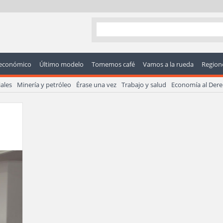
económico
Último modelo
Tomemos café
Vamos a la rueda
Regione
ales
Minería y petróleo
Érase una vez
Trabajo y salud
Economía al Der