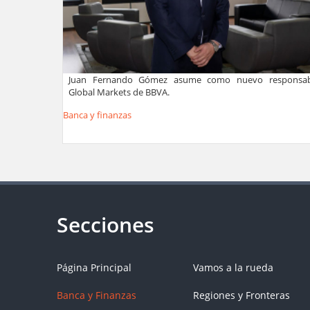
Juan Fernando Gómez asume como nuevo responsab
Global Markets de BBVA.
Banca y finanzas
Página Principal
Vamos a la rueda
Banca y Finanzas
Regiones y Fronteras