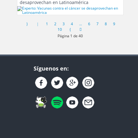
desaprovechan en Latinoamérica
1
2
3
4
...
6
7
8
9
10
Página 1 de 40
Síguenos en: