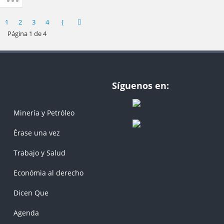
1
2
3
4
Página 1 de 4
Síguenos en:
Minería y Petróleo
Érase una vez
Trabajo y Salud
Económia al derecho
Dicen Que
Agenda