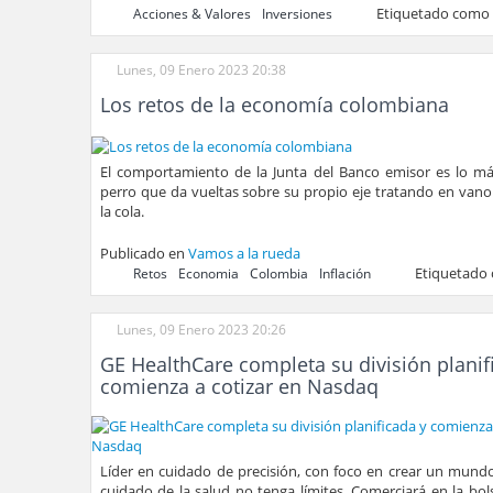
Etiquetado como
Acciones & Valores
Inversiones
Lunes, 09 Enero 2023 20:38
Los retos de la economía colombiana
El comportamiento de la Junta del Banco emisor es lo má
perro que da vueltas sobre su propio eje tratando en van
la cola.
Publicado en
Vamos a la rueda
Etiquetado
Retos
Economia
Colombia
Inflación
Lunes, 09 Enero 2023 20:26
GE HealthCare completa su división planif
comienza a cotizar en Nasdaq
Líder en cuidado de precisión, con foco en crear un mund
cuidado de la salud no tenga límites. Comerciará en la bo