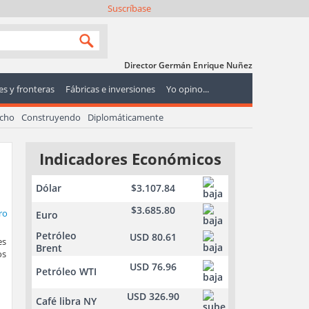
Suscríbase
Director Germán Enrique Nuñez
s y fronteras
Fábricas e inversiones
Yo opino...
echo
Construyendo
Diplomáticamente
Indicadores Económicos
Dólar
$3.107.84
$3.685.80
Euro
Petróleo
USD 80.61
es
Brent
os
USD 76.96
Petróleo WTI
USD 326.90
Café libra NY