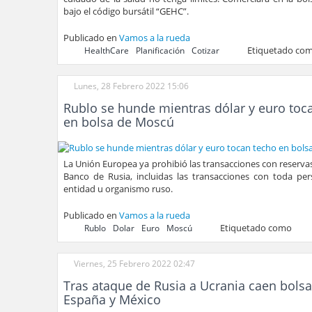
bajo el código bursátil “GEHC”.
Publicado en
Vamos a la rueda
Etiquetado co
HealthCare
Planificación
Cotizar
Lunes, 28 Febrero 2022 15:06
Rublo se hunde mientras dólar y euro toc
en bolsa de Moscú
La Unión Europea ya prohibió las transacciones con reservas
Banco de Rusia, incluidas las transacciones con toda pers
entidad u organismo ruso.
Publicado en
Vamos a la rueda
Etiquetado como
Rublo
Dolar
Euro
Moscú
Viernes, 25 Febrero 2022 02:47
Tras ataque de Rusia a Ucrania caen bols
España y México