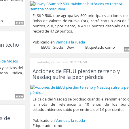
El S&P 500, que agrupa las 500 principales acciones de 
mo
Bolsa de Valores de Nueva York, cerró con un alza de 
puntos, o 0,7 por ciento, a 4.127 puntos después de 
récord de 4.129 puntos.
Publicado en
Vamos a la rueda
an techo
Etiquetado como
EEUU
Stocks
Dow
Sábado, 27 Febrero 2021 16:58
 y activos del
Acciones de EEUU pierden terreno y
ona jurídica,
Nasdaq sufre la peor pérdida
La caída del Nasdaq se produjo cuando el rendimiento 
la nota de referencia a 10 años de los bon
estadounidenses subió por encima del 1,6 por ciento.
as de
Publicado en
Vamos a la rueda
Etiquetado como