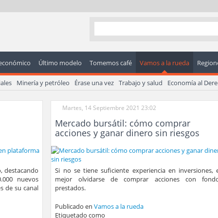
económico
Último modelo
Tomemos café
Vamos a la rueda
Regione
ales
Minería y petróleo
Érase una vez
Trabajo y salud
Economía al Der
Martes, 14 Septiembre 2021 23:02
Mercado bursátil: cómo comprar
acciones y ganar dinero sin riesgos
o, destacando
Si no se tiene suficiente experiencia en inversiones, 
0.000 nuevos
mejor olvidarse de comprar acciones con fond
és de su canal
prestados.
Publicado en
Vamos a la rueda
Etiquetado como