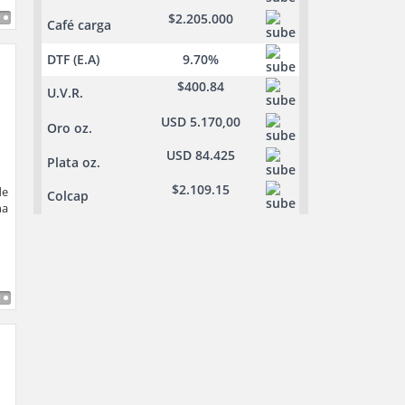
$2.205.000
Café carga
DTF (E.A)
9.70%
$400.84
U.V.R.
USD 5.170,00
Oro oz.
USD 84.425
Plata oz.
$2.109.15
de
Colcap
na