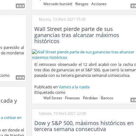
Mercado bursátil
Riesgos
Acciones
Martes, 13 Abril 2021 15:30
Wall Street pierde parte de sus
ganancias tras alcanzar máximos
históricos
s parecido al
o de morderse
El retroceso observado el 12 abril acabó con la racha 
tres días de ganancias en el S&P 500, que cerró la sema
 como
pasada con su tercera ganancia semanal consecutiva.
Publicado en
Vamos a la rueda
Etiquetado como
Wall Street
Finanzas
Pérdidas
Bancos
icada y
Sábado, 10 Abril 2021 22:38
Dow y S&P 500, máximos históricos en
tercera semana consecutiva
o en donde el
lsa de Nasdaq