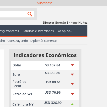
Suscríbase
Director Germán Enrique Nuñez
s y fronteras
Fábricas e inversiones
Yo opino...
echo
Construyendo
Diplomáticamente
Indicadores Económicos
Dólar
$3.107.84
$3.685.80
Euro
Petróleo
USD 80.61
r
Brent
USD 76.96
Petróleo WTI
USD 326.90
Café libra NY