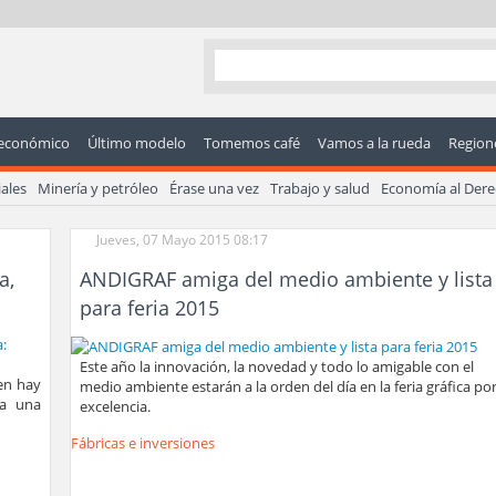
económico
Último modelo
Tomemos café
Vamos a la rueda
Regione
ales
Minería y petróleo
Érase una vez
Trabajo y salud
Economía al Der
Jueves, 07 Mayo 2015 08:17
a,
ANDIGRAF amiga del medio ambiente y lista
para feria 2015
Este año la innovación, la novedad y todo lo amigable con el
ien hay
medio ambiente estarán a la orden del día en la feria gráfica po
da una
excelencia.
Fábricas e inversiones