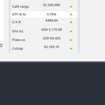
$2.205.000
Café carga
DTF (E.A)
9.70%
$400.84
U.V.R.
USD 5.170,00
Oro oz.
USD 84.425
Plata oz.
$2.109.15
Colcap