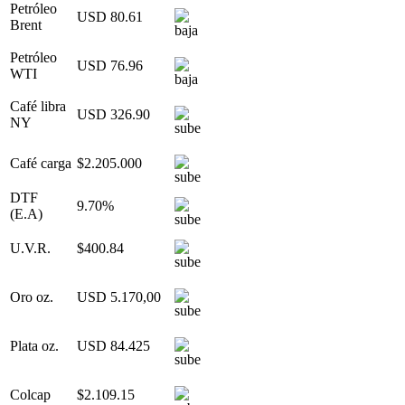
Petróleo
USD 80.61
Brent
Petróleo
USD 76.96
WTI
Café libra
USD 326.90
NY
Café carga
$2.205.000
DTF
9.70%
(E.A)
U.V.R.
$400.84
Oro oz.
USD 5.170,00
Plata oz.
USD 84.425
Colcap
$2.109.15