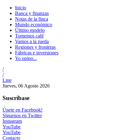
Inicio
Banca y finanzas
Notas de la finca
Mundo económico
Último modelo
Tomemos café
Vamos a la rueda
Regiones y fronteras
Fábricas e inversiones
Yo opino...
/
/
Line
Jueves, 06 Agosto 2026
Suscríbase
Únete en Facebook!
Síguenos en Twitter
Instagram
YouTube
YouTube
Contacto