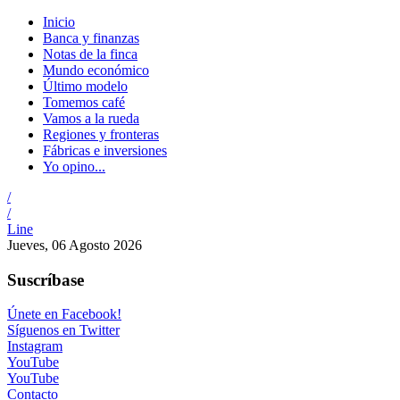
Inicio
Banca y finanzas
Notas de la finca
Mundo económico
Último modelo
Tomemos café
Vamos a la rueda
Regiones y fronteras
Fábricas e inversiones
Yo opino...
/
/
Line
Jueves, 06 Agosto 2026
Suscríbase
Únete en Facebook!
Síguenos en Twitter
Instagram
YouTube
YouTube
Contacto