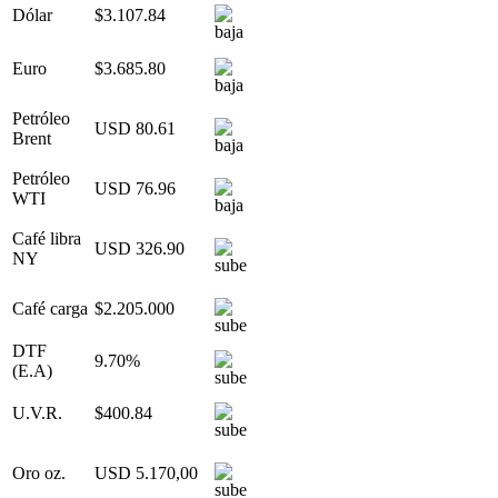
Dólar
$3.107.84
Euro
$3.685.80
Petróleo
USD 80.61
Brent
Petróleo
USD 76.96
WTI
Café libra
USD 326.90
NY
Café carga
$2.205.000
DTF
9.70%
(E.A)
U.V.R.
$400.84
Oro oz.
USD 5.170,00