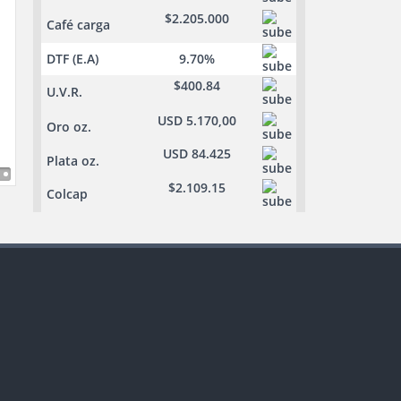
$2.205.000
Café carga
DTF (E.A)
9.70%
$400.84
U.V.R.
USD 5.170,00
Oro oz.
USD 84.425
Plata oz.
$2.109.15
Colcap