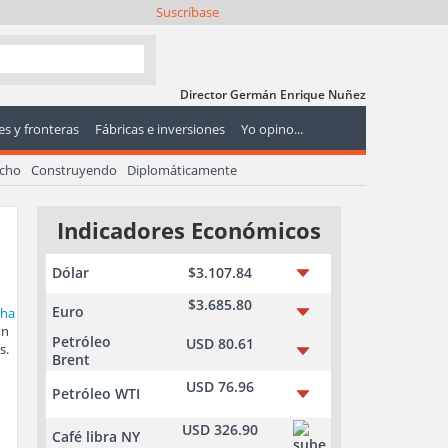
Suscríbase
Director Germán Enrique Nuñez
s y fronteras
Fábricas e inversiones
Yo opino...
echo
Construyendo
Diplomáticamente
Indicadores Económicos
Dólar
$3.107.84
$3.685.80
Euro
un
Petróleo
USD 80.61
s.
Brent
USD 76.96
Petróleo WTI
USD 326.90
Café libra NY