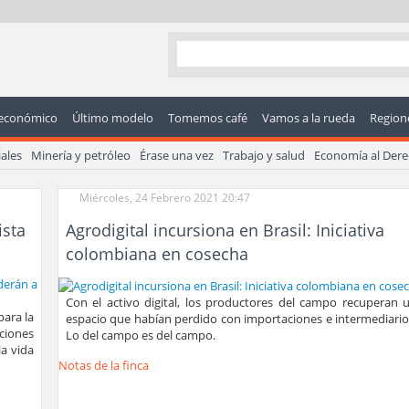
económico
Último modelo
Tomemos café
Vamos a la rueda
Regione
ales
Minería y petróleo
Érase una vez
Trabajo y salud
Economía al Der
Miércoles, 24 Febrero 2021 20:47
ista
Agrodigital incursiona en Brasil: Iniciativa
colombiana en cosecha
Con el activo digital, los productores del campo recuperan 
para la
espacio que habían perdido con importaciones e intermediario
cciones
Lo del campo es del campo.
la vida
Notas de la finca