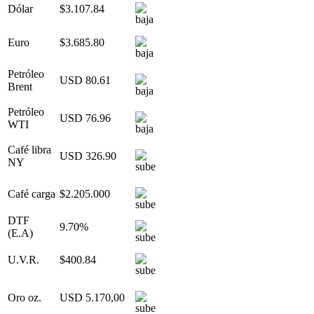
Dólar
$3.107.84
Euro
$3.685.80
Petróleo
USD 80.61
Brent
Petróleo
USD 76.96
WTI
Café libra
USD 326.90
NY
Café carga
$2.205.000
DTF
9.70%
(E.A)
U.V.R.
$400.84
Oro oz.
USD 5.170,00