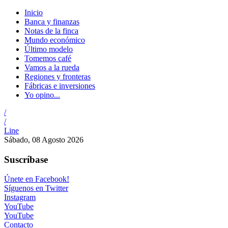
Inicio
Banca y finanzas
Notas de la finca
Mundo económico
Último modelo
Tomemos café
Vamos a la rueda
Regiones y fronteras
Fábricas e inversiones
Yo opino...
/
/
Line
Sábado, 08 Agosto 2026
Suscríbase
Únete en Facebook!
Síguenos en Twitter
Instagram
YouTube
YouTube
Contacto