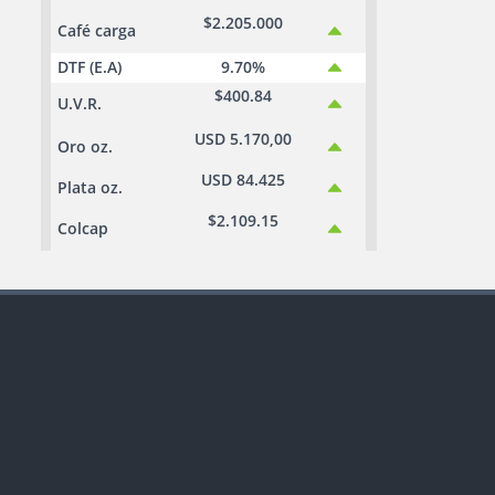
$2.205.000
Café carga
DTF (E.A)
9.70%
$400.84
U.V.R.
USD 5.170,00
Oro oz.
USD 84.425
Plata oz.
$2.109.15
Colcap