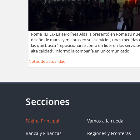
Roma (EFE).- La aerolínea Alitalia presentó en Roma su nu
diseño de marca y mejoras en sus servicios, unas medidas
las que busca "reposicionarse como un líder en los servicio
alta calidad", informó la compañía en un comunicado.
Notas de actualidad
Página Principal
Vamos a la rueda
Banca y Finanzas
Regiones y Fronteras