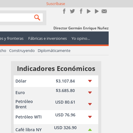
Suscríbase
Director Germán Enrique Nuñez
s y fronteras
Fábricas e inversiones
Yo opino...
echo
Construyendo
Diplomáticamente
Indicadores Económicos
Dólar
$3.107.84
$3.685.80
Euro
Petróleo
USD 80.61
Brent
USD 76.96
Petróleo WTI
USD 326.90
Café libra NY