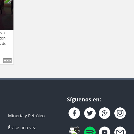
evo
 con
s de
Síguenos en:
Minería y Petróleo
Érase una vez