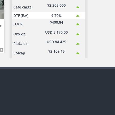
$2.205.000
Café carga
DTF (E.A)
9.70%
$400.84
U.V.R.
a
USD 5.170,00
Oro oz.
USD 84.425
Plata oz.
$2.109.15
Colcap