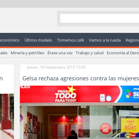
económico
Último modelo
Tomemos café
Vamos a la rueda
Regione
ales
Minería y petróleo
Érase una vez
Trabajo y salud
Economía al Der
Jueves, 10 Septiembre 2015 15:05
n
Gelsa rechaza agresiones contra las mujeres