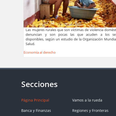
Las mujeres rurales que son víctimas de violencia domést
denuncian y son pocas las que acuden a los serv
disponibles, según un estudio de la Organización Mundial
Salud.
Economía al derecho
Página Principal
Vamos a la rueda
Banca y Finanzas
Regiones y Fronteras