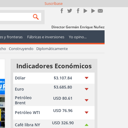
Suscríbase
Director Germán Enrique Nuñez
s y fronteras
Fábricas e inversiones
Yo opino...
echo
Construyendo
Diplomáticamente
Indicadores Económicos
Dólar
$3.107.84
$3.685.80
Euro
Petróleo
USD 80.61
Brent
USD 76.96
Petróleo WTI
USD 326.90
Café libra NY