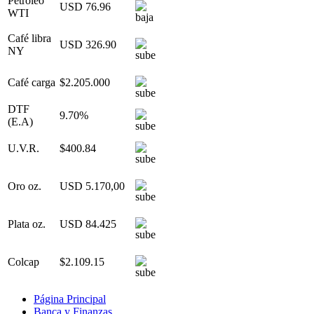
Petróleo
USD 76.96
WTI
Café libra
USD 326.90
NY
Café carga
$2.205.000
DTF
9.70%
(E.A)
U.V.R.
$400.84
Oro oz.
USD 5.170,00
Plata oz.
USD 84.425
Colcap
$2.109.15
Página Principal
Banca y Finanzas