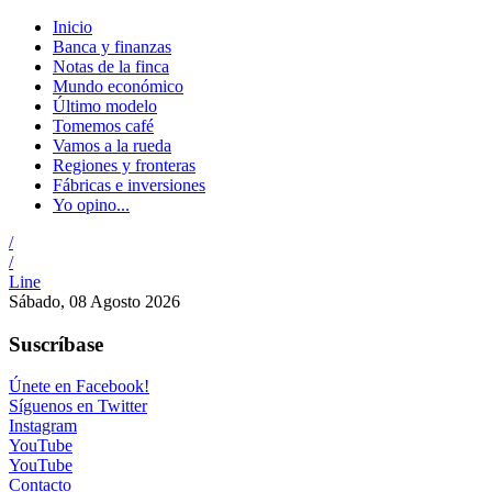
Inicio
Banca y finanzas
Notas de la finca
Mundo económico
Último modelo
Tomemos café
Vamos a la rueda
Regiones y fronteras
Fábricas e inversiones
Yo opino...
/
/
Line
Sábado, 08 Agosto 2026
Suscríbase
Únete en Facebook!
Síguenos en Twitter
Instagram
YouTube
YouTube
Contacto