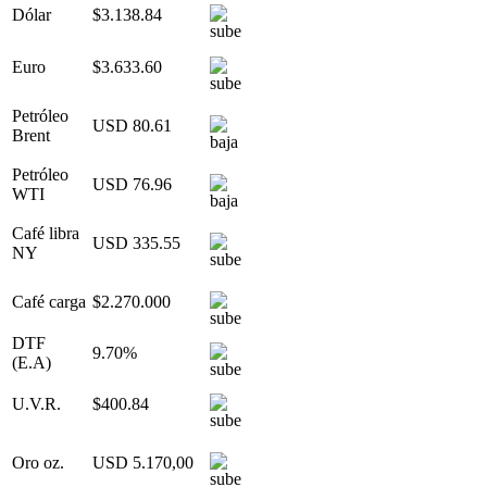
Dólar
$3.138.84
Euro
$3.633.60
Petróleo
USD 80.61
Brent
Petróleo
USD 76.96
WTI
Café libra
USD 335.55
NY
Café carga
$2.270.000
DTF
9.70%
(E.A)
U.V.R.
$400.84
Oro oz.
USD 5.170,00