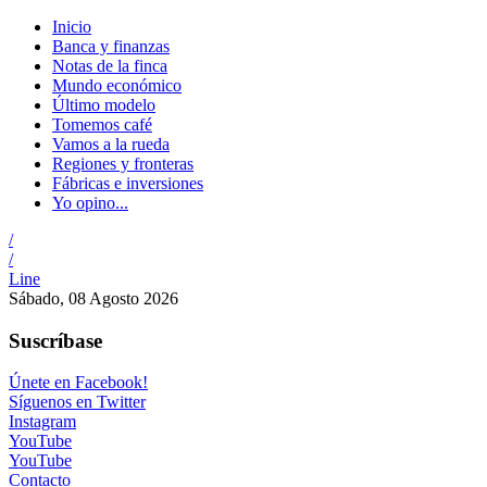
Inicio
Banca y finanzas
Notas de la finca
Mundo económico
Último modelo
Tomemos café
Vamos a la rueda
Regiones y fronteras
Fábricas e inversiones
Yo opino...
/
/
Line
Sábado, 08 Agosto 2026
Suscríbase
Únete en Facebook!
Síguenos en Twitter
Instagram
YouTube
YouTube
Contacto