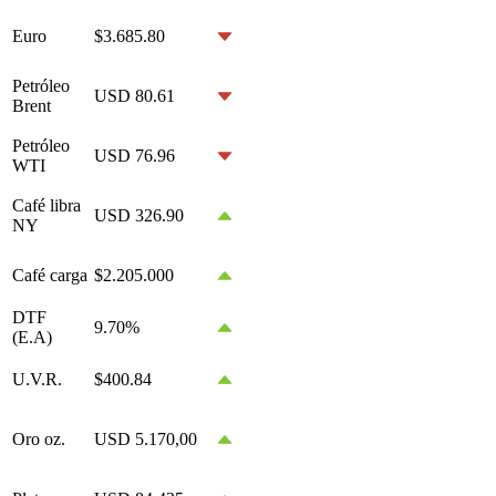
Euro
$3.685.80
Petróleo
USD 80.61
Brent
Petróleo
USD 76.96
WTI
Café libra
USD 326.90
NY
Café carga
$2.205.000
DTF
9.70%
(E.A)
U.V.R.
$400.84
Oro oz.
USD 5.170,00