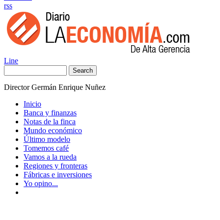
rss
Line
Search
Director Germán Enrique Nuñez
Inicio
Banca y finanzas
Notas de la finca
Mundo económico
Último modelo
Tomemos café
Vamos a la rueda
Regiones y fronteras
Fábricas e inversiones
Yo opino...