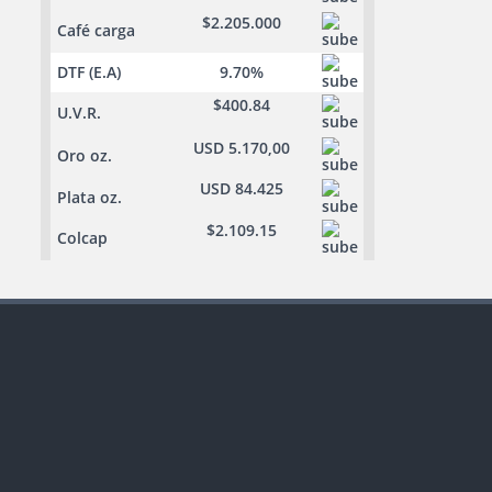
$2.205.000
Café carga
DTF (E.A)
9.70%
$400.84
U.V.R.
USD 5.170,00
Oro oz.
USD 84.425
Plata oz.
$2.109.15
Colcap