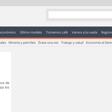
económico
Último modelo
Tomemos café
Vamos a la rueda
Regione
ales
Minería y petróleo
Érase una vez
Trabajo y salud
Economía al Der
ora de
iza los