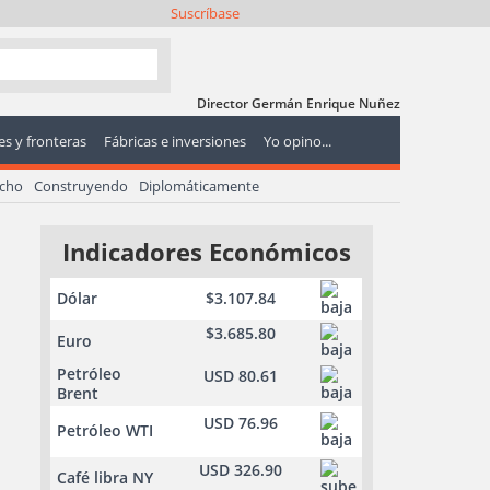
Suscríbase
Director Germán Enrique Nuñez
s y fronteras
Fábricas e inversiones
Yo opino...
echo
Construyendo
Diplomáticamente
Indicadores Económicos
Dólar
$3.107.84
$3.685.80
Euro
Petróleo
USD 80.61
Brent
USD 76.96
Petróleo WTI
USD 326.90
Café libra NY