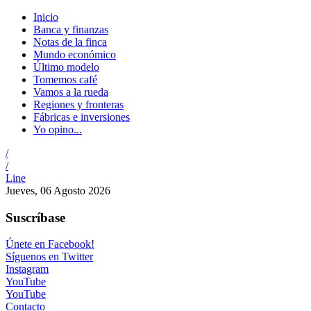
Inicio
Banca y finanzas
Notas de la finca
Mundo económico
Último modelo
Tomemos café
Vamos a la rueda
Regiones y fronteras
Fábricas e inversiones
Yo opino...
/
/
Line
Jueves, 06 Agosto 2026
Suscríbase
Únete en Facebook!
Síguenos en Twitter
Instagram
YouTube
YouTube
Contacto