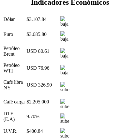
Indicadores Económicos
Dólar
$3.107.84
Euro
$3.685.80
Petróleo
USD 80.61
Brent
Petróleo
USD 76.96
WTI
Café libra
USD 326.90
NY
Café carga
$2.205.000
DTF
9.70%
(E.A)
U.V.R.
$400.84