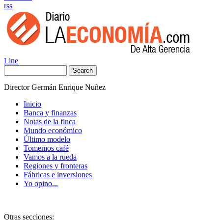
rss
Line
Search
Director Germán Enrique Nuñez
Inicio
Banca y finanzas
Notas de la finca
Mundo económico
Último modelo
Tomemos café
Vamos a la rueda
Regiones y fronteras
Fábricas e inversiones
Yo opino...
Otras secciones: