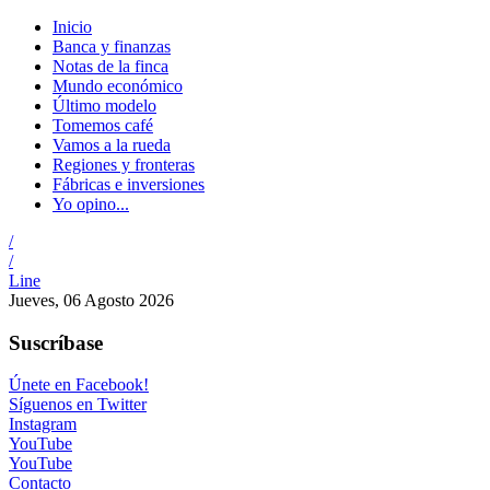
Inicio
Banca y finanzas
Notas de la finca
Mundo económico
Último modelo
Tomemos café
Vamos a la rueda
Regiones y fronteras
Fábricas e inversiones
Yo opino...
/
/
Line
Jueves, 06 Agosto 2026
Suscríbase
Únete en Facebook!
Síguenos en Twitter
Instagram
YouTube
YouTube
Contacto