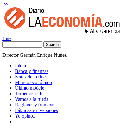
rss
Line
Search
Director Germán Enrique Nuñez
Inicio
Banca y finanzas
Notas de la finca
Mundo económico
Último modelo
Tomemos café
Vamos a la rueda
Regiones y fronteras
Fábricas e inversiones
Yo opino...