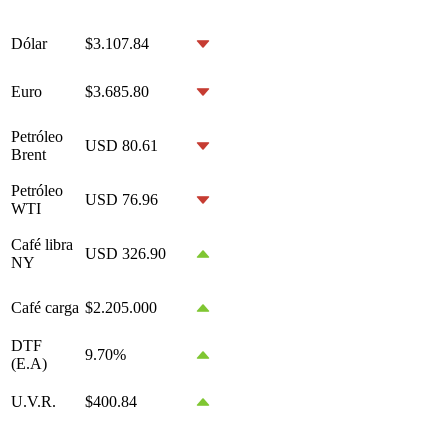
Dólar
$3.107.84
Euro
$3.685.80
Petróleo
USD 80.61
Brent
Petróleo
USD 76.96
WTI
Café libra
USD 326.90
NY
Café carga
$2.205.000
DTF
9.70%
(E.A)
U.V.R.
$400.84