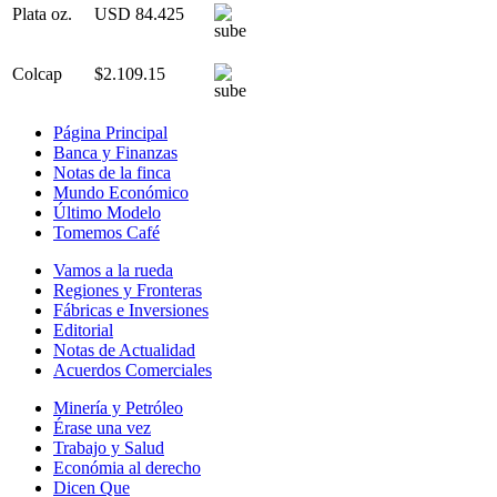
Plata oz.
USD 84.425
Colcap
$2.109.15
Página Principal
Banca y Finanzas
Notas de la finca
Mundo Económico
Último Modelo
Tomemos Café
Vamos a la rueda
Regiones y Fronteras
Fábricas e Inversiones
Editorial
Notas de Actualidad
Acuerdos Comerciales
Minería y Petróleo
Érase una vez
Trabajo y Salud
Económia al derecho
Dicen Que