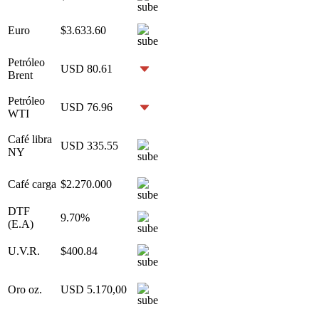
Euro
$3.633.60
Petróleo
USD 80.61
Brent
Petróleo
USD 76.96
WTI
Café libra
USD 335.55
NY
Café carga
$2.270.000
DTF
9.70%
(E.A)
U.V.R.
$400.84
Oro oz.
USD 5.170,00