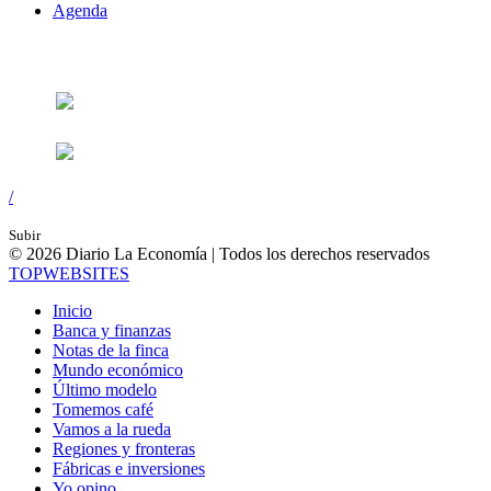
Agenda
Síguenos en:
/
Subir
© 2026 Diario La Economía | Todos los derechos reservados
TOP
WEBSITES
Inicio
Banca y finanzas
Notas de la finca
Mundo económico
Último modelo
Tomemos café
Vamos a la rueda
Regiones y fronteras
Fábricas e inversiones
Yo opino...