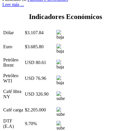
Leer más ...
Indicadores Económicos
Dólar
$3.107.84
Euro
$3.685.80
Petróleo
USD 80.61
Brent
Petróleo
USD 76.96
WTI
Café libra
USD 326.90
NY
Café carga
$2.205.000
DTF
9.70%
(E.A)