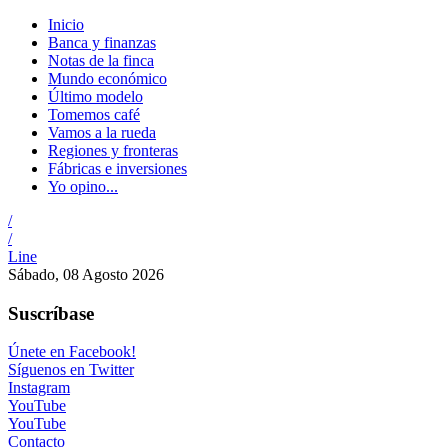
Inicio
Banca y finanzas
Notas de la finca
Mundo económico
Último modelo
Tomemos café
Vamos a la rueda
Regiones y fronteras
Fábricas e inversiones
Yo opino...
/
/
Line
Sábado, 08 Agosto 2026
Suscríbase
Únete en Facebook!
Síguenos en Twitter
Instagram
YouTube
YouTube
Contacto