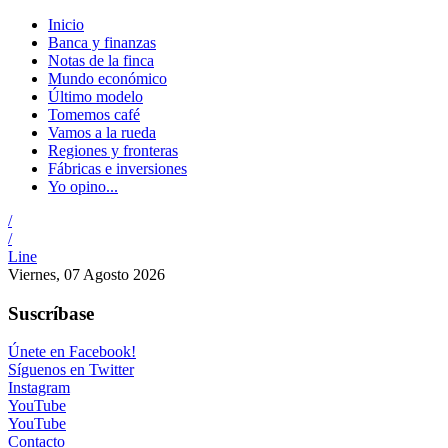
Inicio
Banca y finanzas
Notas de la finca
Mundo económico
Último modelo
Tomemos café
Vamos a la rueda
Regiones y fronteras
Fábricas e inversiones
Yo opino...
/
/
Line
Viernes, 07 Agosto 2026
Suscríbase
Únete en Facebook!
Síguenos en Twitter
Instagram
YouTube
YouTube
Contacto