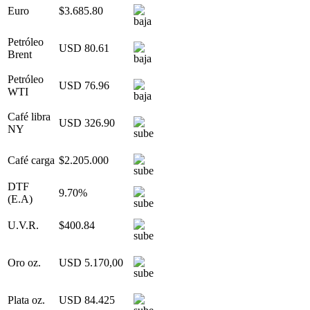
Euro
$3.685.80
Petróleo
USD 80.61
Brent
Petróleo
USD 76.96
WTI
Café libra
USD 326.90
NY
Café carga
$2.205.000
DTF
9.70%
(E.A)
U.V.R.
$400.84
Oro oz.
USD 5.170,00
Plata oz.
USD 84.425