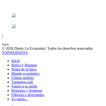
Síguenos en:
/
Subir
© 2026 Diario La Economía | Todos los derechos reservados
TOP
WEBSITES
Inicio
Banca y finanzas
Notas de la finca
Mundo económico
Último modelo
Tomemos café
Vamos a la rueda
Regiones y fronteras
Fábricas e inversiones
Yo opino...