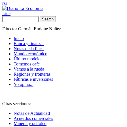
rss
Line
Search
Director Germán Enrique Nuñez
Inicio
Banca y finanzas
Notas de la finca
Mundo económico
Último modelo
Tomemos café
Vamos a la rueda
Regiones y fronteras
Fábricas e inversiones
Yo opino...
Otras secciones:
Notas de Actualidad
Acuerdos comerciales
Minería y petróleo