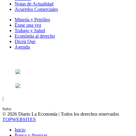
Notas de Actualidad
Acuerdos Comerciales
Minería y Petróleo
Érase una vez
Trabajo y Salud
Económia al derecho
Dicen Que
Agenda
Síguenos en:
/
Subir
© 2026 Diario La Economía | Todos los derechos reservados
TOP
WEBSITES
Inicio
Banca y finanzas