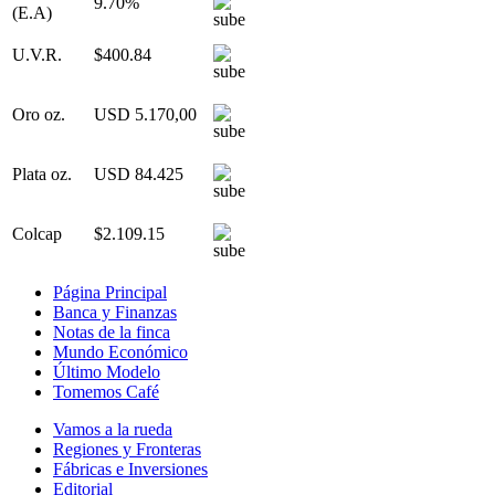
9.70%
(E.A)
U.V.R.
$400.84
Oro oz.
USD 5.170,00
Plata oz.
USD 84.425
Colcap
$2.109.15
Página Principal
Banca y Finanzas
Notas de la finca
Mundo Económico
Último Modelo
Tomemos Café
Vamos a la rueda
Regiones y Fronteras
Fábricas e Inversiones
Editorial