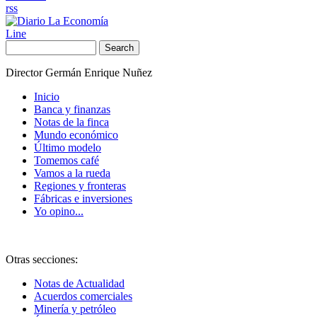
rss
Line
Search
Director Germán Enrique Nuñez
Inicio
Banca y finanzas
Notas de la finca
Mundo económico
Último modelo
Tomemos café
Vamos a la rueda
Regiones y fronteras
Fábricas e inversiones
Yo opino...
Otras secciones:
Notas de Actualidad
Acuerdos comerciales
Minería y petróleo