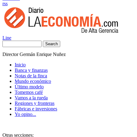
rss
Line
Search
Director Germán Enrique Nuñez
Inicio
Banca y finanzas
Notas de la finca
Mundo económico
Último modelo
Tomemos café
Vamos a la rueda
Regiones y fronteras
Fábricas e inversiones
Yo opino...
Otras secciones: