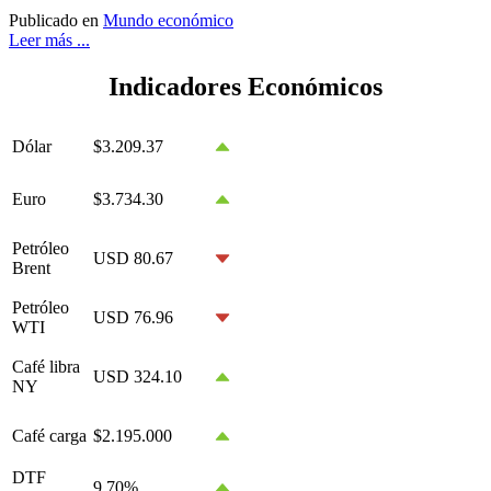
Publicado en
Mundo económico
Leer más ...
Indicadores Económicos
Dólar
$3.209.37
Euro
$3.734.30
Petróleo
USD 80.67
Brent
Petróleo
USD 76.96
WTI
Café libra
USD 324.10
NY
Café carga
$2.195.000
DTF
9.70%