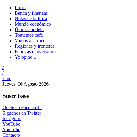
Inicio
Banca y finanzas
Notas de la finca
Mundo económico
Último modelo
Tomemos café
Vamos a la rueda
Regiones y fronteras
Fábricas e inversiones
Yo opino...
/
/
Line
Jueves, 06 Agosto 2026
Suscríbase
Únete en Facebook!
Síguenos en Twitter
Instagram
YouTube
YouTube
Contacto