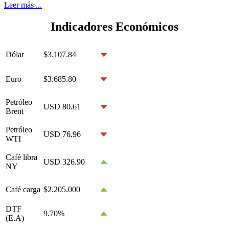
Leer más ...
Indicadores Económicos
Dólar
$3.107.84
Euro
$3.685.80
Petróleo
USD 80.61
Brent
Petróleo
USD 76.96
WTI
Café libra
USD 326.90
NY
Café carga
$2.205.000
DTF
9.70%
(E.A)