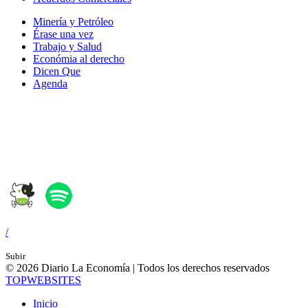
Minería y Petróleo
Érase una vez
Trabajo y Salud
Económia al derecho
Dicen Que
Agenda
Síguenos en:
/
Subir
© 2026 Diario La Economía | Todos los derechos reservados
TOP
WEBSITES
Inicio