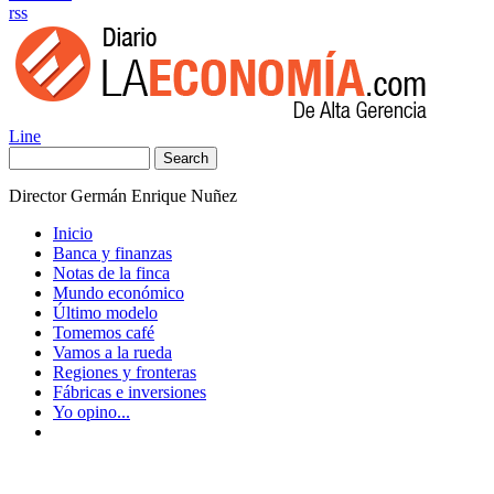
rss
Line
Search
Director Germán Enrique Nuñez
Inicio
Banca y finanzas
Notas de la finca
Mundo económico
Último modelo
Tomemos café
Vamos a la rueda
Regiones y fronteras
Fábricas e inversiones
Yo opino...