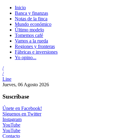
Inicio
Banca y finanzas
Notas de la finca
Mundo económico
Último modelo
Tomemos café
Vamos a la rueda
Regiones y fronteras
Fábricas e inversiones
Yo opino...
/
/
Line
Jueves, 06 Agosto 2026
Suscríbase
Únete en Facebook!
Síguenos en Twitter
Instagram
YouTube
YouTube
Contacto