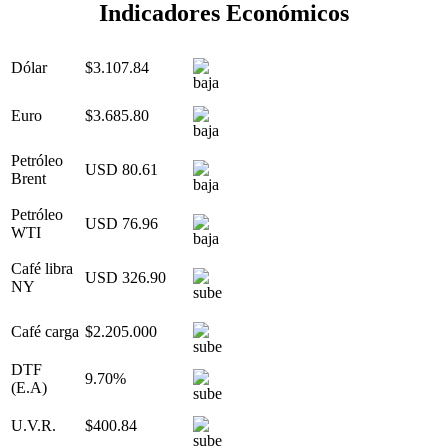
Indicadores Económicos
Dólar
$3.107.84
Euro
$3.685.80
Petróleo
USD 80.61
Brent
Petróleo
USD 76.96
WTI
Café libra
USD 326.90
NY
Café carga
$2.205.000
DTF
9.70%
(E.A)
U.V.R.
$400.84