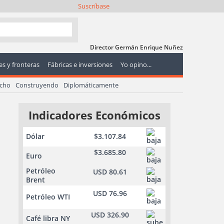
Suscríbase
Director Germán Enrique Nuñez
s y fronteras
Fábricas e inversiones
Yo opino...
echo
Construyendo
Diplomáticamente
Indicadores Económicos
Dólar
$3.107.84
$3.685.80
Euro
Petróleo
USD 80.61
Brent
USD 76.96
Petróleo WTI
USD 326.90
Café libra NY