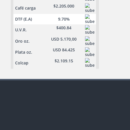
$2.205.000
Café carga
DTF (E.A)
9.70%
$400.84
U.V.R.
USD 5.170,00
Oro oz.
USD 84.425
Plata oz.
$2.109.15
Colcap