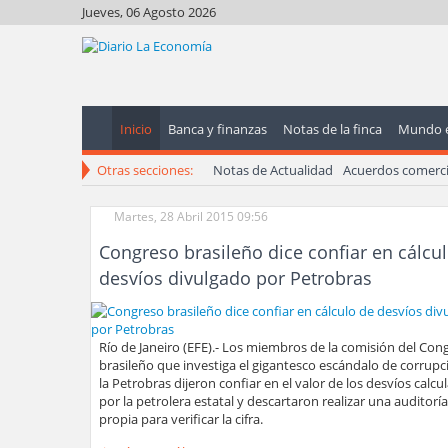
Jueves, 06 Agosto 2026
Inicio
Banca y finanzas
Notas de la finca
Mundo 
Otras secciones:
Notas de Actualidad
Acuerdos comerci
Martes, 28 Abril 2015 09:56
Congreso brasileño dice confiar en cálcu
desvíos divulgado por Petrobras
Río de Janeiro (EFE).- Los miembros de la comisión del Con
brasileño que investiga el gigantesco escándalo de corrupc
la Petrobras dijeron confiar en el valor de los desvíos calcu
por la petrolera estatal y descartaron realizar una auditorí
propia para verificar la cifra.