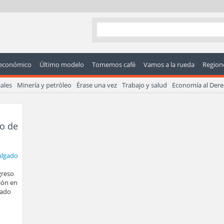
económico
Último modelo
Tomemos café
Vamos a la rueda
Regione
ales
Minería y petróleo
Érase una vez
Trabajo y salud
Economía al Der
lo de
greso
ión en
lado
a