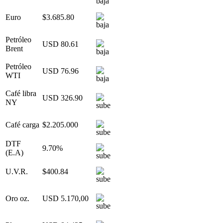
Euro
$3.685.80
Petróleo
USD 80.61
Brent
Petróleo
USD 76.96
WTI
Café libra
USD 326.90
NY
Café carga
$2.205.000
DTF
9.70%
(E.A)
U.V.R.
$400.84
Oro oz.
USD 5.170,00