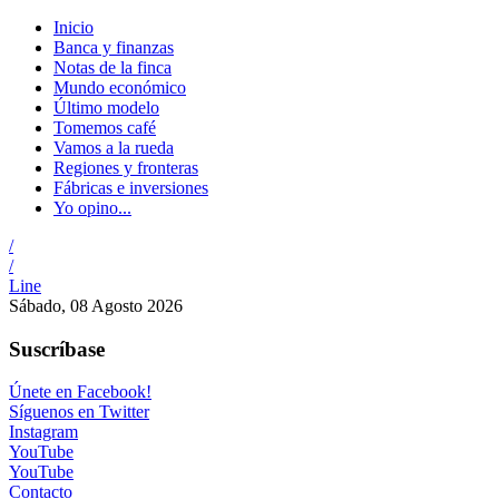
Inicio
Banca y finanzas
Notas de la finca
Mundo económico
Último modelo
Tomemos café
Vamos a la rueda
Regiones y fronteras
Fábricas e inversiones
Yo opino...
/
/
Line
Sábado, 08 Agosto 2026
Suscríbase
Únete en Facebook!
Síguenos en Twitter
Instagram
YouTube
YouTube
Contacto