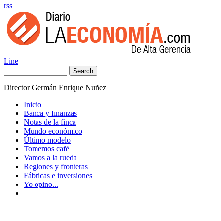
rss
Line
Search
Director Germán Enrique Nuñez
Inicio
Banca y finanzas
Notas de la finca
Mundo económico
Último modelo
Tomemos café
Vamos a la rueda
Regiones y fronteras
Fábricas e inversiones
Yo opino...