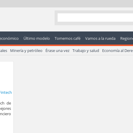
económico
Último modelo
Tomemos café
Vamos a la rueda
Regione
ales
Minería y petróleo
Érase una vez
Trabajo y salud
Economía al Der
ech de
ejores
anciero