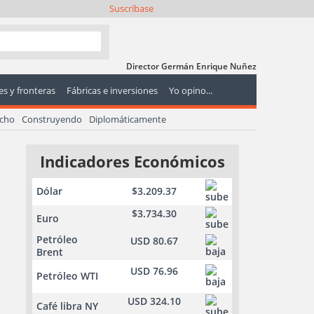
Suscríbase
Director Germán Enrique Nuñez
s y fronteras
Fábricas e inversiones
Yo opino...
echo
Construyendo
Diplomáticamente
Indicadores Económicos
Dólar
$3.209.37
$3.734.30
Euro
Petróleo
USD 80.67
Brent
USD 76.96
Petróleo WTI
USD 324.10
Café libra NY