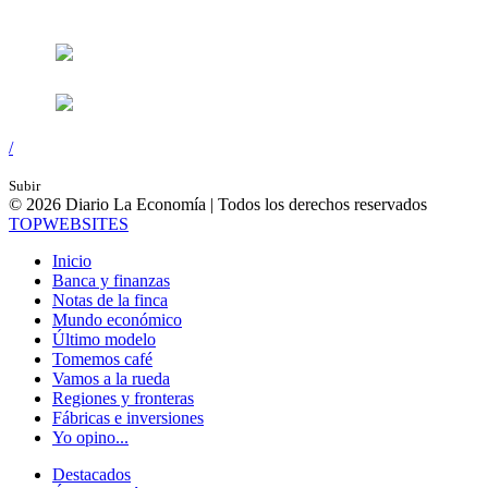
Síguenos en:
/
Subir
© 2026 Diario La Economía | Todos los derechos reservados
TOP
WEBSITES
Inicio
Banca y finanzas
Notas de la finca
Mundo económico
Último modelo
Tomemos café
Vamos a la rueda
Regiones y fronteras
Fábricas e inversiones
Yo opino...
Destacados