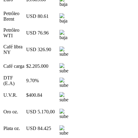
Petróleo
USD 80.61
Brent
Petróleo
USD 76.96
WTI
Café libra
USD 326.90
NY
Café carga
$2.205.000
DTF
9.70%
(E.A)
U.V.R.
$400.84
Oro oz.
USD 5.170,00
Plata oz.
USD 84.425