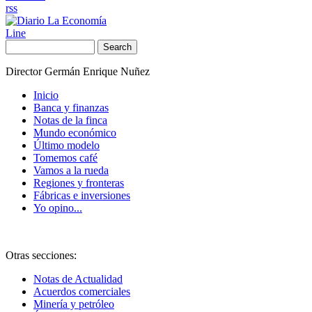
rss
Line
Search
Director Germán Enrique Nuñez
Inicio
Banca y finanzas
Notas de la finca
Mundo económico
Último modelo
Tomemos café
Vamos a la rueda
Regiones y fronteras
Fábricas e inversiones
Yo opino...
Otras secciones:
Notas de Actualidad
Acuerdos comerciales
Minería y petróleo