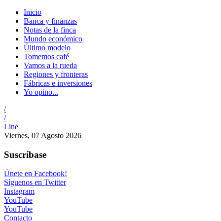
Inicio
Banca y finanzas
Notas de la finca
Mundo económico
Último modelo
Tomemos café
Vamos a la rueda
Regiones y fronteras
Fábricas e inversiones
Yo opino...
/
/
Line
Viernes, 07 Agosto 2026
Suscríbase
Únete en Facebook!
Síguenos en Twitter
Instagram
YouTube
YouTube
Contacto