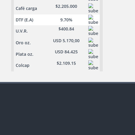
$2.205.000
Café carga
DTF (E.A)
9.70%
$400.84
U.V.R.
USD 5.170,00
Oro oz.
USD 84.425
Plata oz.
$2.109.15
Colcap