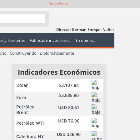
Suscríbase
Director Germán Enrique Nuñez
s y fronteras
Fábricas e inversiones
Yo opino...
echo
Construyendo
Diplomáticamente
Indicadores Económicos
Dólar
$3.107.84
$3.685.80
Euro
Petróleo
USD 80.61
Brent
USD 76.96
Petróleo WTI
USD 326.90
Café libra NY