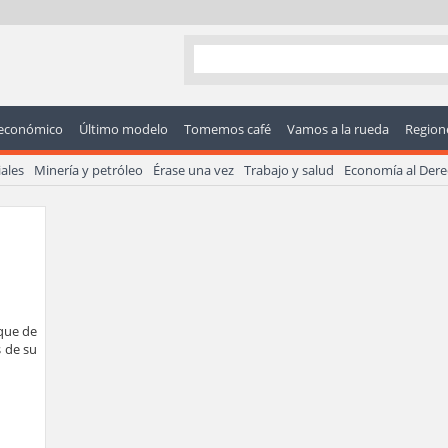
económico
Último modelo
Tomemos café
Vamos a la rueda
Regione
ales
Minería y petróleo
Érase una vez
Trabajo y salud
Economía al Der
que de
 de su