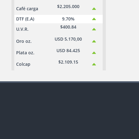
$2.205.000
Café carga
DTF (E.A)
9.70%
$400.84
U.V.R.
USD 5.170,00
Oro oz.
USD 84.425
Plata oz.
$2.109.15
Colcap