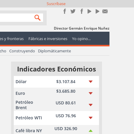
Suscríbase
Director Germán Enrique Nuñez
s y fronteras
Fábricas e inversiones
Yo opino...
echo
Construyendo
Diplomáticamente
Indicadores Económicos
Dólar
$3.107.84
$3.685.80
Euro
Petróleo
USD 80.61
Brent
USD 76.96
Petróleo WTI
USD 326.90
Café libra NY