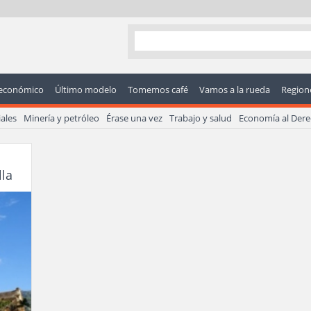
económico
Último modelo
Tomemos café
Vamos a la rueda
Regione
ales
Minería y petróleo
Érase una vez
Trabajo y salud
Economía al Der
lla