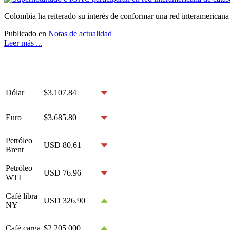
Colombia ha reiterado su interés de conformar una red interamericana d
Publicado en
Notas de actualidad
Leer más ...
Dólar
$3.107.84
Euro
$3.685.80
Petróleo
USD 80.61
Brent
Petróleo
USD 76.96
WTI
Café libra
USD 326.90
NY
Café carga
$2.205.000