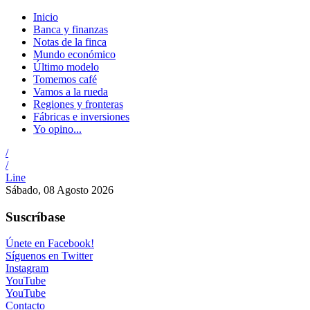
Inicio
Banca y finanzas
Notas de la finca
Mundo económico
Último modelo
Tomemos café
Vamos a la rueda
Regiones y fronteras
Fábricas e inversiones
Yo opino...
/
/
Line
Sábado, 08 Agosto 2026
Suscríbase
Únete en Facebook!
Síguenos en Twitter
Instagram
YouTube
YouTube
Contacto