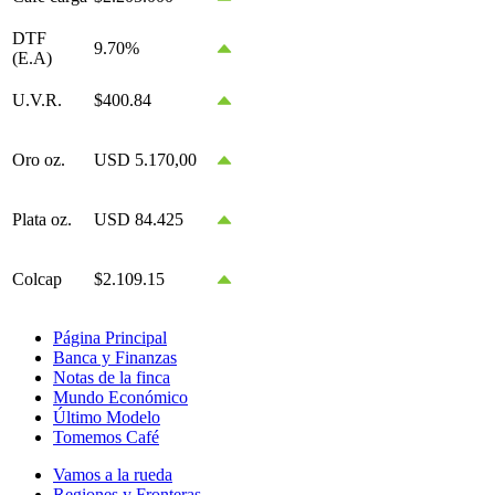
DTF
9.70%
(E.A)
U.V.R.
$400.84
Oro oz.
USD 5.170,00
Plata oz.
USD 84.425
Colcap
$2.109.15
Página Principal
Banca y Finanzas
Notas de la finca
Mundo Económico
Último Modelo
Tomemos Café
Vamos a la rueda
Regiones y Fronteras