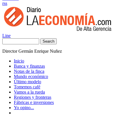
rss
Line
Search
Director Germán Enrique Nuñez
Inicio
Banca y finanzas
Notas de la finca
Mundo económico
Último modelo
Tomemos café
Vamos a la rueda
Regiones y fronteras
Fábricas e inversiones
Yo opino...