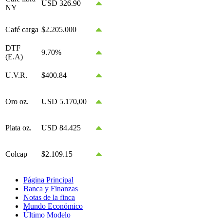
USD 326.90
NY
Café carga
$2.205.000
DTF
9.70%
(E.A)
U.V.R.
$400.84
Oro oz.
USD 5.170,00
Plata oz.
USD 84.425
Colcap
$2.109.15
Página Principal
Banca y Finanzas
Notas de la finca
Mundo Económico
Último Modelo