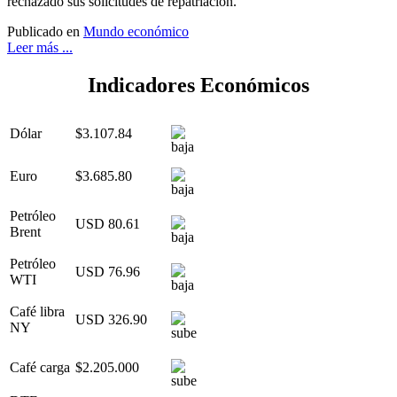
rechazado sus solicitudes de repatriación.
Publicado en
Mundo económico
Leer más ...
Indicadores Económicos
Dólar
$3.107.84
Euro
$3.685.80
Petróleo
USD 80.61
Brent
Petróleo
USD 76.96
WTI
Café libra
USD 326.90
NY
Café carga
$2.205.000