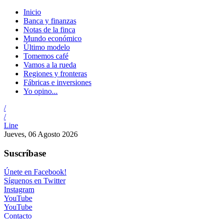
Inicio
Banca y finanzas
Notas de la finca
Mundo económico
Último modelo
Tomemos café
Vamos a la rueda
Regiones y fronteras
Fábricas e inversiones
Yo opino...
/
/
Line
Jueves, 06 Agosto 2026
Suscríbase
Únete en Facebook!
Síguenos en Twitter
Instagram
YouTube
YouTube
Contacto