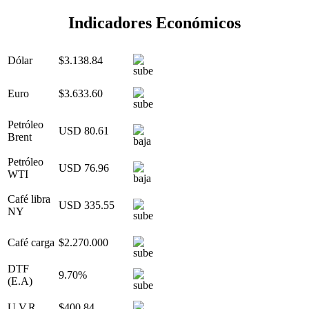
Indicadores Económicos
Dólar
$3.138.84
Euro
$3.633.60
Petróleo
USD 80.61
Brent
Petróleo
USD 76.96
WTI
Café libra
USD 335.55
NY
Café carga
$2.270.000
DTF
9.70%
(E.A)
U.V.R.
$400.84