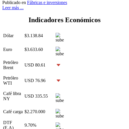
Publicado en
Fábricas e inversiones
Leer más ...
Indicadores Económicos
Dólar
$3.138.84
Euro
$3.633.60
Petróleo
USD 80.61
Brent
Petróleo
USD 76.96
WTI
Café libra
USD 335.55
NY
Café carga
$2.270.000
DTF
9.70%
(E.A)