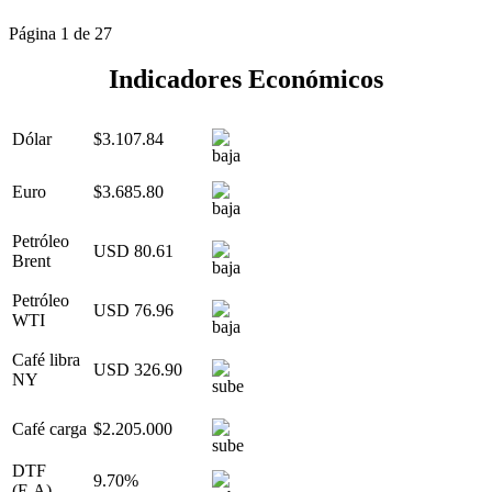
Página 1 de 27
Indicadores Económicos
Dólar
$3.107.84
Euro
$3.685.80
Petróleo
USD 80.61
Brent
Petróleo
USD 76.96
WTI
Café libra
USD 326.90
NY
Café carga
$2.205.000
DTF
9.70%
(E.A)