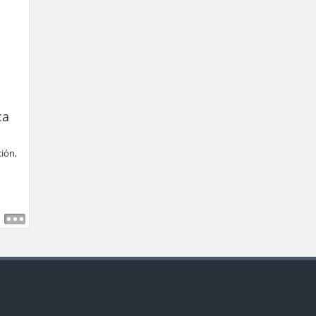
ca
ión,