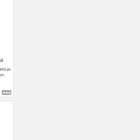
pa
éticas
 en
,