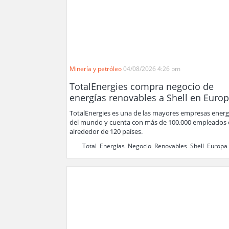
Minería y petróleo
04/08/2026 4:26 pm
TotalEnergies compra negocio de
energías renovables a Shell en Euro
TotalEnergies es una de las mayores empresas energ
del mundo y cuenta con más de 100.000 empleados
alrededor de 120 países.
Total
,
Energías
,
Negocio
,
Renovables
,
Shell
,
Europa