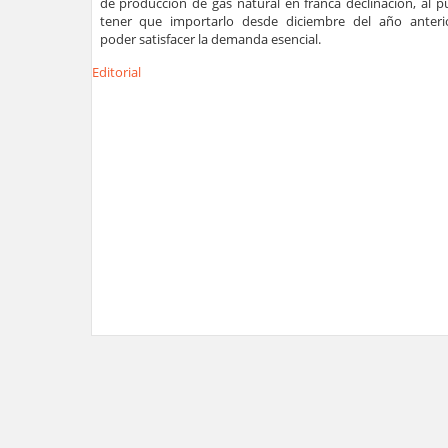
de producción de gas natural en franca declinación, al 
tener que importarlo desde diciembre del año anteri
poder satisfacer la demanda esencial.
Editorial