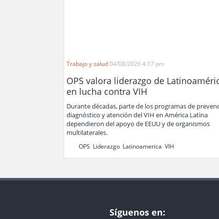
Trabajo y salud
04/08/2026 4:17 pm
OPS valora liderazgo de Latinoaméri
en lucha contra VIH
Durante décadas, parte de los programas de prevenc
diagnóstico y atención del VIH en América Latina
dependieron del apoyo de EEUU y de organismos
multilaterales.
OPS
,
Liderazgo
,
Latinoamerica
,
VIH
,
Síguenos en: