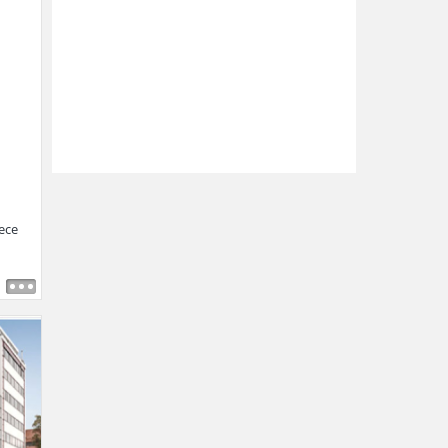
o
rece