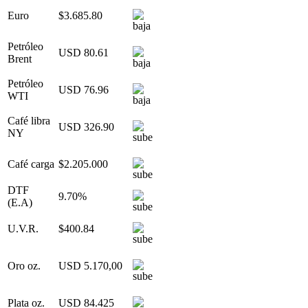
Euro
$3.685.80
Petróleo
USD 80.61
Brent
Petróleo
USD 76.96
WTI
Café libra
USD 326.90
NY
Café carga
$2.205.000
DTF
9.70%
(E.A)
U.V.R.
$400.84
Oro oz.
USD 5.170,00
Plata oz.
USD 84.425