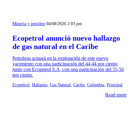
Minería y petróleo
04/08/2026 2:03 pm
Ecopetrol anunció nuevo hallazgo
de gas natural en el Caribe
Petrobras actuará en la explotación de este nuevo
yacimiento con una participación del 44,44 por ciento,
junto con Ecopetrol S.A, con una participación del 55,56
por ciento.
Ecopetrol
,
Hallazgo
,
Gas Natural
,
Caribe
,
Colombia
,
Principal
Read more